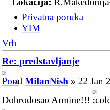
Lokacija:
R.Makedonija
Privatna poruka
YIM
Vrh
Re: predstavljanje
od
MilanNish
» 22 Jan 
Dobrodosao Armine!!!