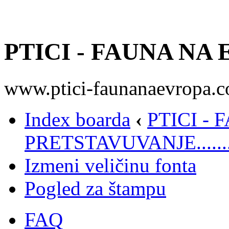
PTICI - FAUNA NA
www.ptici-faunanaevropa.
Index boarda
‹
PTICI -
PRETSTAVUVANJE.......
Izmeni veličinu fonta
Pogled za štampu
FAQ