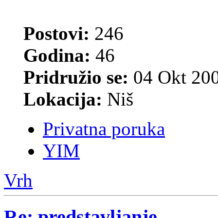
Postovi:
246
Godina:
46
Pridružio se:
04 Okt 200
Lokacija:
Niš
Privatna poruka
YIM
Vrh
Re: predstavljanje