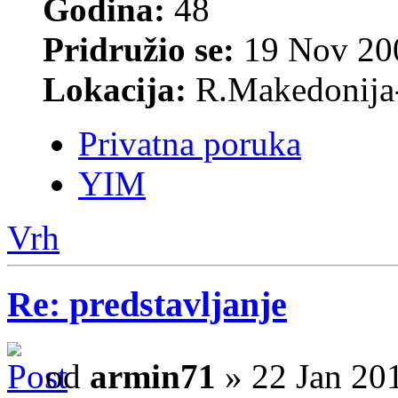
Godina:
48
Pridružio se:
19 Nov 200
Lokacija:
R.Makedonija
Privatna poruka
YIM
Vrh
Re: predstavljanje
od
armin71
» 22 Jan 20