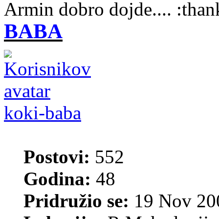
Armin dobro dojde....
BABA
koki-baba
Postovi:
552
Godina:
48
Pridružio se:
19 Nov 200