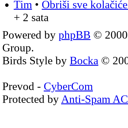
Tim
•
Obriši sve kolačić
+ 2 sata
Powered by
phpBB
© 2000,
Group.
Birds Style by
Bocka
© 200
Prevod -
CyberCom
Protected by
Anti-Spam A