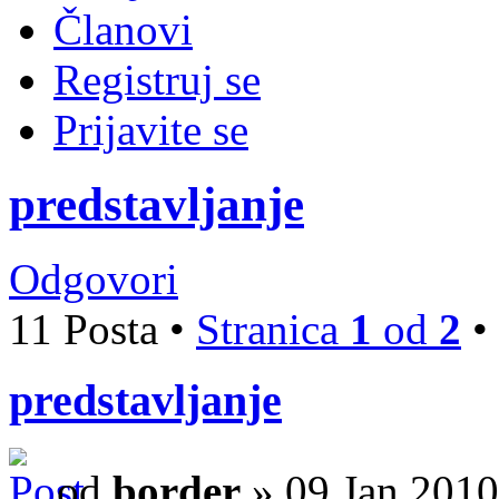
Članovi
Registruj se
Prijavite se
predstavljanje
Odgovori
11 Posta •
Stranica
1
od
2
•
predstavljanje
od
border
» 09 Jan 2010