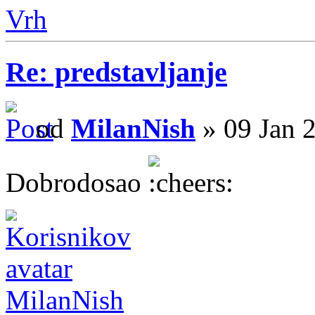
Vrh
Re: predstavljanje
od
MilanNish
» 09 Jan 
Dobrodosao
MilanNish