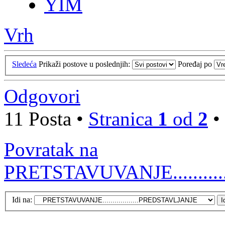
YIM
Vrh
Sledeća
Prikaži postove u poslednjih:
Poređaj po
Odgovori
11 Posta •
Stranica
1
od
2
•
Povratak na
PRETSTAVUVANJE.........
Idi na: