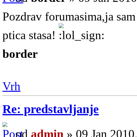
Pozdrav forumasima,ja sam 
ptica stasa!
border
Vrh
Re: predstavljanje
od
admin
» 09 Jan 2010