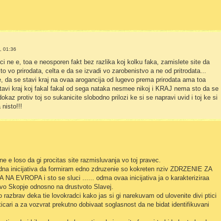
, 01:36
ci ne e, toa e neosporen fakt bez razlika koj kolku faka, zamislete site da
to vo prirodata, celta e da se izvadi vo zarobenistvo a ne od pritrodata...
, da se stavi kraj na ovaa arogancija od lugevo prema prirodata ama toa
tavi kraj koj fakal fakal od sega nataka nesmee nikoj i KRAJ nema sto da se
kaz protiv toj so sukanicite slobodno prilozi ke si se napravi uvid i toj ke si
nisto!!!
 e loso da gi procitas site razmisluvanja vo toj pravec.
dna inicijativa da formiram edno zdruzenie so kokreten nziv ZDRZENIE ZA
EVROPA i sto se sluci ...... odma ovaa inicijativa ja o karakteriziraa
 vo Skopje odnosno na drustvoto Slavej.
 razbrav deka tie lovokradci kako jas si gi narekuvam od ulovenite divi ptici
ticari a za vozvrat prekutno dobivaat soglasnost da ne bidat identifikuvani