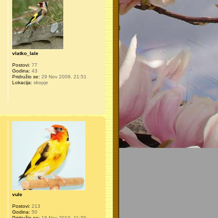
vlatko_lale
Postovi:
77
Godina:
43
Pridružio se:
29 Nov 2009, 21:51
Lokacija:
skopje
vule
Postovi:
213
Godina:
50
Pridružio se:
18 Nov 2010, 11:39