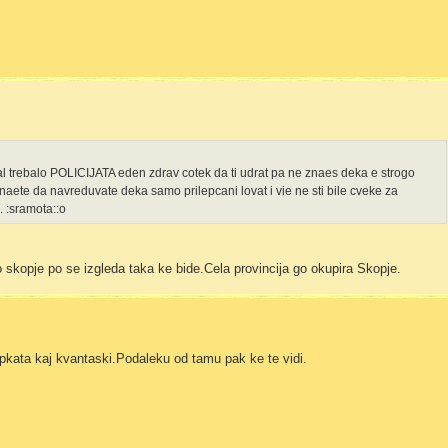
nal trebalo POLICIJATA eden zdrav cotek da ti udrat pa ne znaes deka e strogo
ete da navreduvate deka samo prilepcani lovat i vie ne sti bile cveke za
i. :sramota::o
o skopje po se izgleda taka ke bide.Cela provincija go okupira Skopje.
pkata kaj kvantaski.Podaleku od tamu pak ke te vidi.