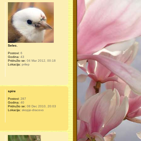
Selec.
Postovi:
6
Godina:
43
Pridružio se:
04 Mar 2012, 00:18
Lokacija:
prilep
spire
Postovi:
287
Godina:
40
Pridružio se:
08 Dec 2010, 20:03
Lokacija:
skopje-dracevo