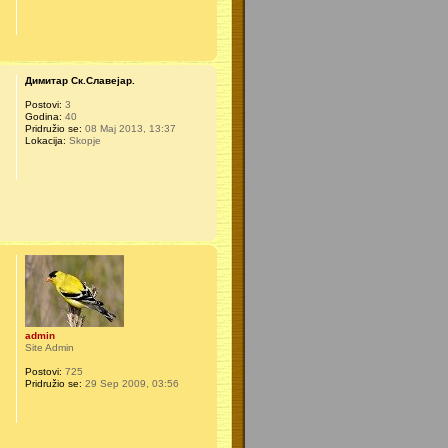
Димитар Ск.Славејар.
Postovi:
3
Godina:
40
Pridružio se:
08 Maj 2013, 13:37
Lokacija:
Skopje
admin
Site Admin
Postovi:
725
Pridružio se:
29 Sep 2009, 03:56