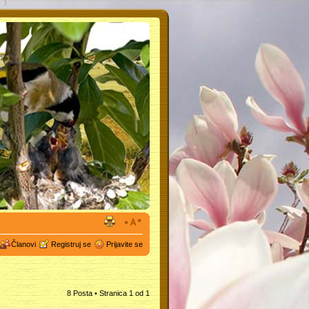
Članovi
Registruj se
Prijavite se
8 Posta • Stranica
1
od
1