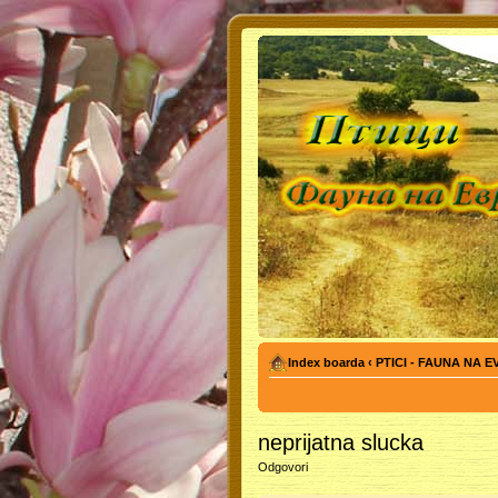
Index boarda
‹
PTICI - FAUNA NA 
neprijatna slucka
Odgovori