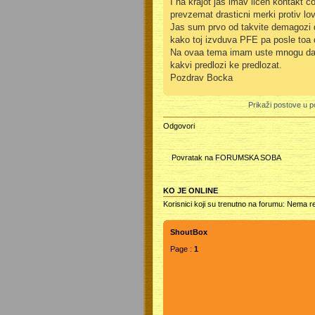
I na krajot jas imav licen kontakt co
prevzemat drasticni merki protiv lo
Jas sum prvo od takvite demagozi d
kako toj izvduva PFE pa posle toa da
Na ovaa tema imam uste mnogu da pi
kakvi predlozi ke predlozat.
Pozdrav Bocka
Prikaži postove u p
Odgovori
Povratak na FORUMSKA SOBA
KO JE ONLINE
Korisnici koji su trenutno na forumu: Nema reg
ShoutBox
Page :
1