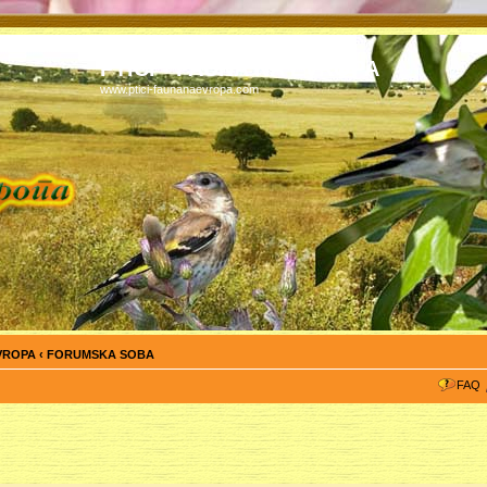
PTICI - FAUNA NA EVROPA
www.ptici-faunanaevropa.com
EVROPA
‹
FORUMSKA SOBA
FAQ