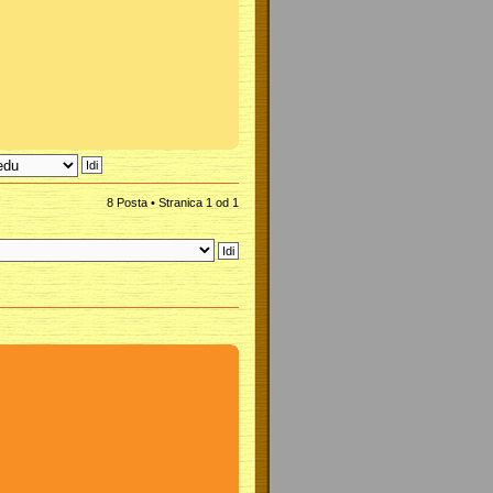
8 Posta • Stranica
1
od
1