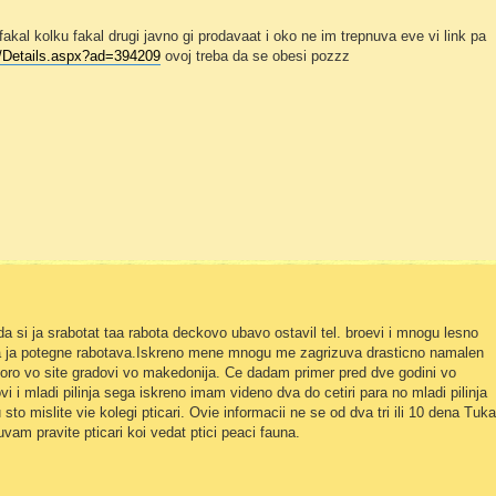
akal kolku fakal drugi javno gi prodavaat i oko ne im trepnuva eve vi link pa
/Details.aspx?ad=394209
ovoj treba da se obesi pozzz
da si ja srabotat taa rabota deckovo ubavo ostavil tel. broevi i mnogu lesno
 ja potegne rabotava.Iskreno mene mnogu me zagrizuva drasticno namalen
koro vo site gradovi vo makedonija. Ce dadam primer pred dve godini vo
i i mladi pilinja sega iskreno imam videno dva do cetiri para no mladi pilinja
sto mislite vie kolegi pticari. Ovie informacii ne se od dva tri ili 10 dena Tuka
uvam pravite pticari koi vedat ptici peaci fauna.