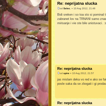
Re: neprijatna slucka
od
Selec.
» 10 Avg 2012, 21:46
Bidi sreken i so toa sto si pominal
zabranet lov na TRNANI samo znaete
mirisanje i vie ste bile unistuvaci. 
Re: neprijatna slucka
od
spire
» 10 Avg 2012, 21:57
jas mislam deka vo red e ako se fat
posle saka da se zbogati i gi proda
Re: neprijatna slucka