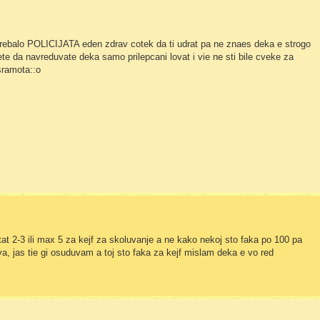
 trebalo POLICIJATA eden zdrav cotek da ti udrat pa ne znaes deka e strogo
 da navreduvate deka samo prilepcani lovat i vie ne sti bile cveke za
:sramota::o
at 2-3 ili max 5 za kejf za skoluvanje a ne kako nekoj sto faka po 100 pa
va, jas tie gi osuduvam a toj sto faka za kejf mislam deka e vo red