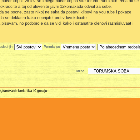
 pticar koj bil vo lov so kolega pticar koj na site forumi trubi kako treba da se
vokradcite a toj od ulovenite javrii 12komaxada odvoil za sebe.
a se pocne, zasto nikoj ne saka da postavi klipovi na you tube i pokaze
 se deklarira kako neprijatel protiv lovokdxcite.
suvam, no podobro e da se vidi kako i ostanatite clenovi razmisluvaat i
oslednjih:
Poređaj po
Idi na:
istrovanih korisnika i 0 gostiju