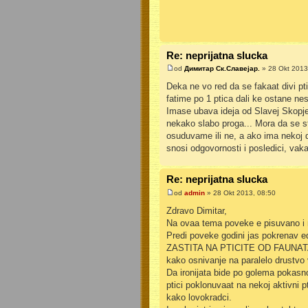
Re: neprijatna slucka
od
Димитар Ск.Славејар.
» 28 Okt 2013
Deka ne vo red da se fakaat divi pti
fatime po 1 ptica dali ke ostane nes
Imase ubava ideja od Slavej Skopje
nekako slabo proga... Mora da se s
osuduvame ili ne, a ako ima nekoj do
snosi odgovornosti i posledici, vaka 
Re: neprijatna slucka
od
admin
» 28 Okt 2013, 08:50
Zdravo Dimitar,
Na ovaa tema poveke e pisuvano i ne
Predi poveke godini jas pokrenav e
ZASTITA NA PTICITE OD FAUNATA NA 
kako osnivanje na paralelo drustvo
Da ironijata bide po golema pokasno
ptici poklonuvaat na nekoj aktivni p
kako lovokradci.