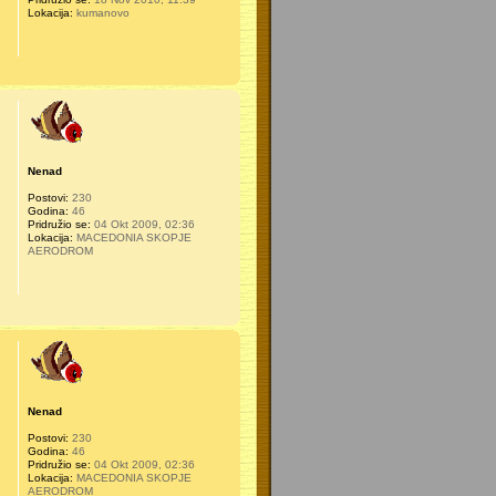
Lokacija:
kumanovo
Nenad
Postovi:
230
Godina:
46
Pridružio se:
04 Okt 2009, 02:36
Lokacija:
MACEDONIA SKOPJE
AERODROM
Nenad
Postovi:
230
Godina:
46
Pridružio se:
04 Okt 2009, 02:36
Lokacija:
MACEDONIA SKOPJE
AERODROM