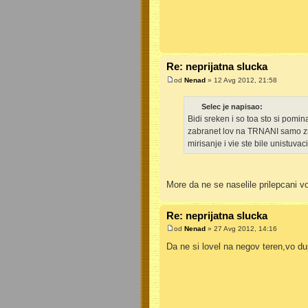
Re: neprijatna slucka
od
Nenad
» 12 Avg 2012, 21:58
Selec je napisao:
Bidi sreken i so toa sto si pomi
zabranet lov na TRNANI samo zna
mirisanje i vie ste bile unistuvac
More da ne se naselile prilepcani v
Re: neprijatna slucka
od
Nenad
» 27 Avg 2012, 14:16
Da ne si lovel na negov teren,vo du