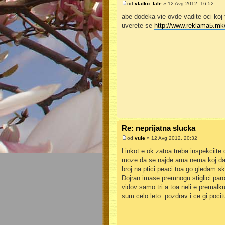
od
vlatko_lale
» 12 Avg 2012, 16:52
abe dodeka vie ovde vadite oci koj f
uverete se
http://www.reklama5.mk
Re: neprijatna slucka
od
vule
» 12 Avg 2012, 20:32
Linkot e ok zatoa treba inspekciite 
moze da se najde ama nema koj da
broj na ptici peaci toa go gledam s
Dojran imase premnogu stiglici parov
vidov samo tri a toa neli e premalku 
sum celo leto. pozdrav i ce gi pocit