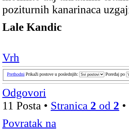
poziturnih kanarinaca uzg
Lale Kandic
Vrh
Prethodni
Prikaži postove u poslednjih:
Poređaj po
Odgovori
11 Posta •
Stranica
2
od
2
•
Povratak na