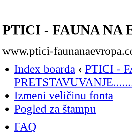
PTICI - FAUNA NA
www.ptici-faunanaevropa.
Index boarda
‹
PTICI -
PRETSTAVUVANJE.......
Izmeni veličinu fonta
Pogled za štampu
FAQ