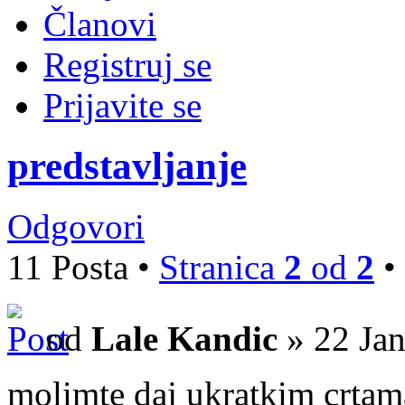
Članovi
Registruj se
Prijavite se
predstavljanje
Odgovori
11 Posta •
Stranica
2
od
2
•
od
Lale Kandic
» 22 Jan
molimte daj ukratkim crtam