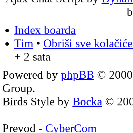
Index boarda
Tim
•
Obriši sve kolačić
+ 2 sata
Powered by
phpBB
© 2000,
Group.
Birds Style by
Bocka
© 200
Prevod -
CyberCom