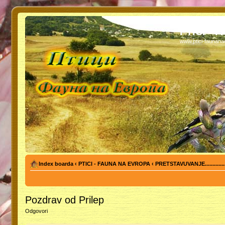
PTICI - 
www.ptici-faunan
Index boarda
‹
PTICI - FAUNA NA EVROPA
‹
PRETSTAVUVANJE...........
Pozdrav od Prilep
Odgovori