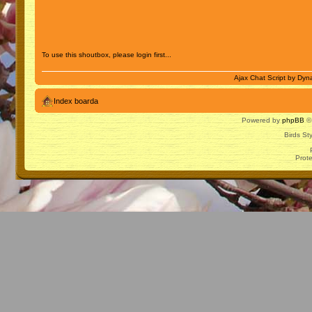
To use this shoutbox, please login first...
Ajax Chat Script by
Dyna
Index boarda
Powered by
phpBB
© 
Birds St
Prot