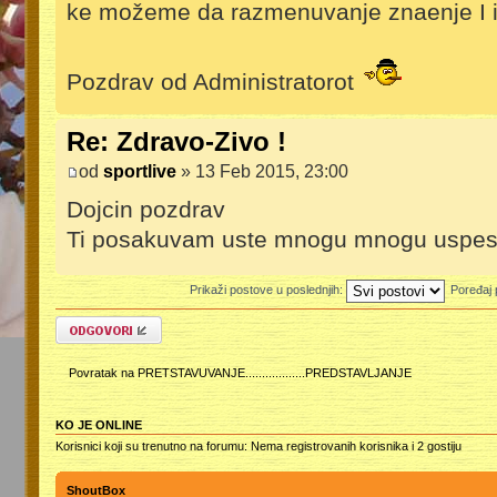
ke možeme da razmenuvanje znaenje I is
Pozdrav od Administratorot
Re: Zdravo-Zivo !
od
sportlive
» 13 Feb 2015, 23:00
Dojcin pozdrav
Ti posakuvam uste mnogu mnogu uspesni 
Prikaži postove u poslednjih:
Poređaj
Odgovori
Povratak na PRETSTAVUVANJE..................PREDSTAVLJANJE
KO JE ONLINE
Korisnici koji su trenutno na forumu: Nema registrovanih korisnika i 2 gostiju
ShoutBox