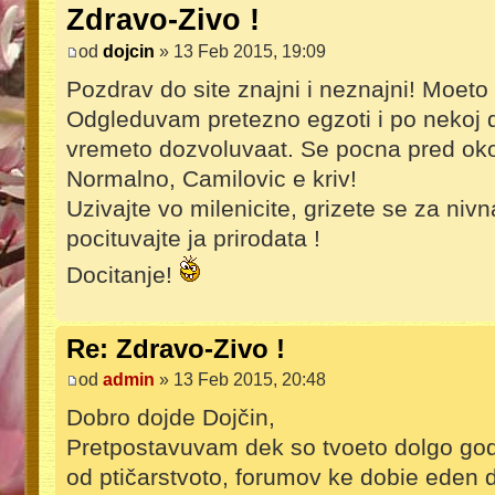
Zdravo-Zivo !
od
dojcin
» 13 Feb 2015, 19:09
Pozdrav do site znajni i neznajni! Moet
Odgleduvam pretezno egzoti i po nekoj dif
vremeto dozvoluvaat. Se pocna pred oko
Normalno, Camilovic e kriv!
Uzivajte vo milenicite, grizete se za niv
pocituvajte ja prirodata !
Docitanje!
Re: Zdravo-Zivo !
od
admin
» 13 Feb 2015, 20:48
Dobro dojde Dojčin,
Pretpostavuvam dek so tvoeto dolgo god
od ptičarstvoto, forumov ke dobie eden 