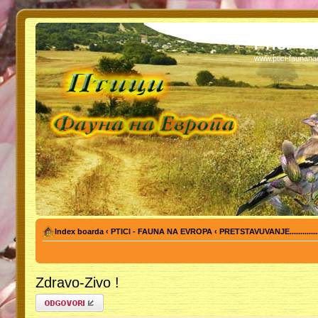
PTICI - 
www.ptici-faunan
Index boarda
‹
PTICI - FAUNA NA EVROPA
‹
PRETSTAVUVANJE...........
Zdravo-Zivo !
Odgovori