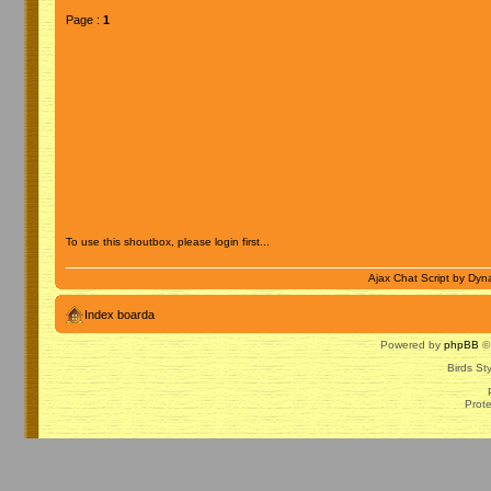
Page :
1
To use this shoutbox, please login first...
Ajax Chat Script by
Dyna
Index boarda
Powered by
phpBB
© 
Birds St
Prot