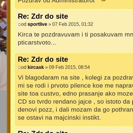
Pozdrav od Administratorot
Re: Zdr do site
od
sportlive
» 07 Feb 2015, 01:32
Kirca te pozdravuvam i ti posakuvam m
pticarstvoto...
Re: Zdr do site
od
kircask
» 09 Feb 2015, 08:54
Vi blagodaram na site , kolegi za pozdr
mi se rodi i prvoto pilence koe me napr
site toa custvo, edno prasanje ako moz
CD so tvrdo rendano jajce , so istoto da
denovi pozz, i dali mozam da go pothranu
se ostavi na majcinski instikt.