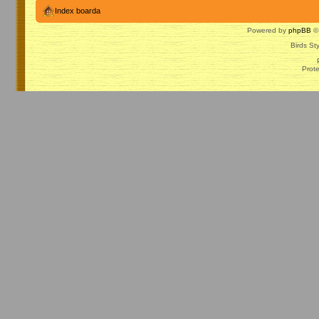
Index boarda
Powered by
phpBB
© 
Birds St
Prot