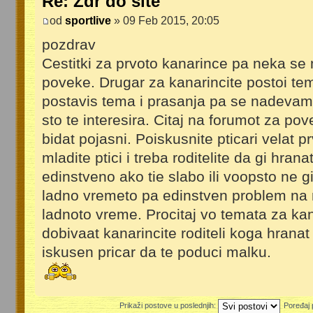
Re: Zdr do site
od
sportlive
» 09 Feb 2015, 20:05
pozdrav
Cestitki za prvoto kanarince pa neka s
poveke. Drugar za kanarincite postoi t
postavis tema i prasanja pa se nadevam
sto te interesira. Citaj na forumot za pov
bidat pojasni. Poiskusnite pticari velat p
mladite ptici i treba roditelite da gi hra
edinstveno ako tie slabo ili voopsto ne 
ladno vremeto pa edinstven problem na 
ladnoto vreme. Procitaj vo temata za ka
dobivaat kanarincite roditeli koga hranat 
iskusen pricar da te poduci malku.
Prikaži postove u poslednjih:
Poređaj