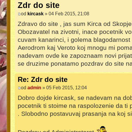
Zdr do site
od
kircask
» 04 Feb 2015, 21:08
Zdravo do site , jas sum Kirca od Skopje
Obozavatel na zivotni, inace pocetnik vo
cuvam kanarinci, i golema blagodarnost
Aerodrom kaj Veroto koj mnogu mi pomag
nadevam ovde ke zapoznaam novi prijate
se druzime ponatamo pozdrav do site na
Re: Zdr do site
od
admin
» 05 Feb 2015, 12:04
Dobro dojde kircask, se nadevam na dob
pocetnik ti stoime na raspolozenie da t
. Slobodno postavuvaj prasanja na koj s