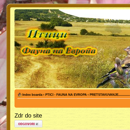
PTICI - 
www.ptici-faunan
Index boarda
‹
PTICI - FAUNA NA EVROPA
‹
PRETSTAVUVANJE...........
Zdr do site
Odgovori