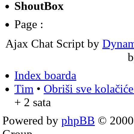
ShoutBox
Page :
Ajax Chat Script by
Dynam
Index boarda
Tim
•
Obriši sve kolačić
+ 2 sata
Powered by
phpBB
© 2000,
Group.