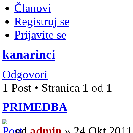
Članovi
Registruj se
Prijavite se
kanarinci
Odgovori
1 Post • Stranica
1
od
1
PRIMEDBA
od
admin
» 24 Okt 2011