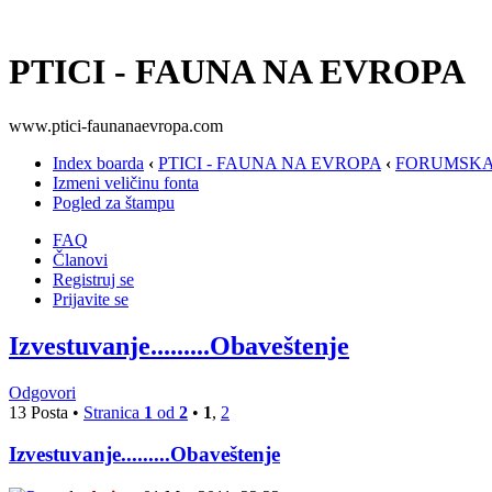
PTICI - FAUNA NA EVROPA
www.ptici-faunanaevropa.com
Index boarda
‹
PTICI - FAUNA NA EVROPA
‹
FORUMSKA
Izmeni veličinu fonta
Pogled za štampu
FAQ
Članovi
Registruj se
Prijavite se
Izvestuvanje.........Obaveštenje
Odgovori
13 Posta •
Stranica
1
od
2
•
1
,
2
Izvestuvanje.........Obaveštenje