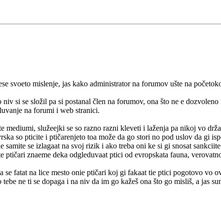
se svoeto mislenje, jas kako administrator na forumov ušte na početoko
so niv si se složil pa si postanal člen na forumov, ona što ne e dozvolen
luvanje na forumi i web stranici.
te mediumi, služeejki se so razno razni kleveti i laženja pa nikoj vo drž
ska so pticite i ptičarenjeto toa može da go stori no pod uslov da gi isp
ie samite se izlagaat na svoj rizik i ako treba oni ke si gi snosat sankcii
e ptičari znaeme deka odgleduvaat ptici od evropskata fauna, verovatno i
 se fatat na lice mesto onie ptičari koj gi fakaat tie ptici pogotovo vo
o tebe ne ti se dopaga i na niv da im go kažeš ona što go misliš, a jas 