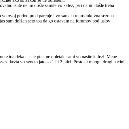
ankciite ako so zakon se tie odredeni.
vatno istite ne im došle samite vo kafez, pa i da im došle treba
ovo vo ovoj period pred parenje i vo samata reproduktivna sezona.
 a jas sum dolžen seto toa da go ostavam na forumov pod uslov
o e toa deka nasite ptici ne doletale sami vo nasite kafezi. Mene
zi krvta vo svoeto jato so 1 ili 2 ptici. Postojat mnogu drugi nacini