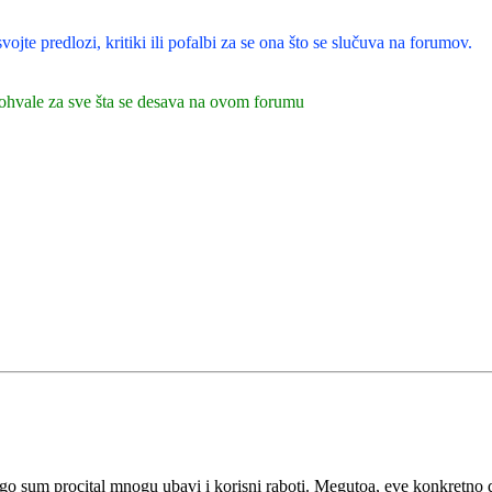
jte predlozi, kritiki ili pofalbi za se ona što se slučuva na forumov.
 pohvale za sve šta se desava na ovom forumu
 sum procital mnogu ubavi i korisni raboti. Megutoa, eve konkretno de