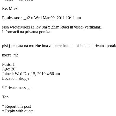
Re: Mrezi
Postby коста_п2 » Wed Mar 09, 2011 10:11 am
sssn wrote:Mrezi za lov 8m x 2,5m letaci ili viseci(vertikalni).
Informacii na privatna poraka
pisi ja cenata na mrezite ima zainteresirani ili pisi mi na privatna pora
коста_п2
Posts: 1
Age: 26
Joined: Wed Dec 15, 2010 4:56 am
Location: skopje
* Private message
Top
* Report this post
* Reply with quote