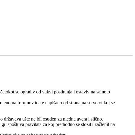
četokot se ogradiv od vakvi postiranja i ostaviv na samoto
ozvoleno na forumov toa e napišano od strana na serverot koj se
vo državava ušte ne bil osuden za niedna avera i slično.
gi ispoštuva pravilata za koj prethodno se složil i začlenil na