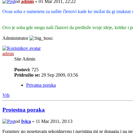
od
admin
» 01 Mar 2011, 22:22
Ovaa soba e nameneta za našite členovi kade ke možat da gi istaknat svo
Ovo je soba gde mogu naši članovi da predlože svoje ideje, kritike i
Administrator
admin
Site Admin
Postovi:
725
Pridružio se:
29 Sep 2009, 03:56
Privatna poruka
Vrh
Protestna poraka
od
Ivica
» 11 Mar 2011, 20:13
Forumov go posetuvam sekojdnevno i navistina mi se dopagja i na nego