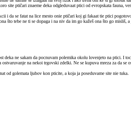
stite tie samite se izlagaat na svoj rizik i ako treba oni ke si gi snosat s
oro site ptičari znaeme deka odgleduvaat ptici od evropskata fauna, vero
ii i da se fatat na lice mesto onie ptičari koj gi fakaat tie ptici pogot
 ona što tebe ne ti se dopaga i na niv da im go kažeš ona što go misliš,
st deka ne sakam da pocnuvam polemika okolu lovenjeto na ptici. I tocn
ostvaruvanje na nekoi trgovski zdelki. Ne se kupuva mreza za da se osve
nat od golemata ljubov kon pticite, a koja ja poseduvame site nie tuka.