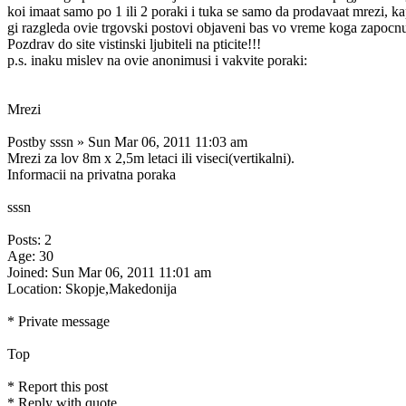
koi imaat samo po 1 ili 2 poraki i tuka se samo da prodavaat mrezi, k
gi razgleda ovie trgovski postovi objaveni bas vo vreme koga zapocnuv
Pozdrav do site vistinski ljubiteli na pticite!!!
p.s. inaku mislev na ovie anonimusi i vakvite poraki:
Mrezi
Postby sssn » Sun Mar 06, 2011 11:03 am
Mrezi za lov 8m x 2,5m letaci ili viseci(vertikalni).
Informacii na privatna poraka
sssn
Posts: 2
Age: 30
Joined: Sun Mar 06, 2011 11:01 am
Location: Skopje,Makedonija
* Private message
Top
* Report this post
* Reply with quote