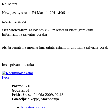
Re: Mrezi
New postby sssn » Fri Mar 11, 2011 4:06 am
коста_п2 wrote:
sssn wrote:Mrezi za lov 8m x 2,5m letaci ili viseci(vertikalni).
Informacii na privatna poraka
pisi ja cenata na mrezite ima zainteresirani ili pisi mi na privatna pora
Imas privatna poraka.
Ivica
Postovi:
216
Godina:
51
Pridružio se:
04 Okt 2009, 02:18
Lokacija:
Skopje, Makedonija
Privatna poruka