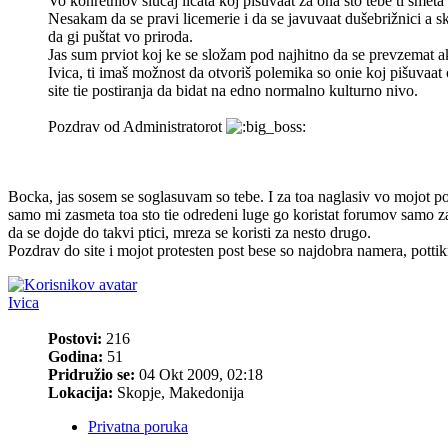
Vo konretniov slučaj licata koj pišuvaat za ona što tebe ti smeta i
Nesakam da se pravi licemerie i da se javuvaat dušebrižnici a sk
da gi puštat vo priroda.
Jas sum prviot koj ke se složam pod najhitno da se prevzemat akc
Ivica, ti imaš možnost da otvoriš polemika so onie koj pišuvaat
site tie postiranja da bidat na edno normalno kulturno nivo.
Pozdrav od Administratorot
Bocka, jas sosem se soglasuvam so tebe. I za toa naglasiv vo mojot po
samo mi zasmeta toa sto tie odredeni luge go koristat forumov samo za 
da se dojde do takvi ptici, mreza se koristi za nesto drugo.
Pozdrav do site i mojot protesten post bese so najdobra namera, pottik
Ivica
Postovi:
216
Godina:
51
Pridružio se:
04 Okt 2009, 02:18
Lokacija:
Skopje, Makedonija
Privatna poruka