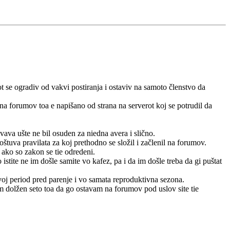
t se ogradiv od vakvi postiranja i ostaviv na samoto členstvo da
o na forumov toa e napišano od strana na serverot koj se potrudil da
avava ušte ne bil osuden za niedna avera i slično.
oštuva pravilata za koj prethodno se složil i začlenil na forumov.
te ako so zakon se tie odredeni.
stite ne im došle samite vo kafez, pa i da im došle treba da gi puštat
 ovoj period pred parenje i vo samata reproduktivna sezona.
sum dolžen seto toa da go ostavam na forumov pod uslov site tie