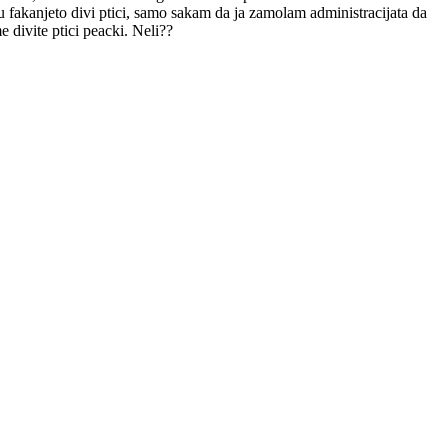
u fakanjeto divi ptici, samo sakam da ja zamolam administracijata da
 divite ptici peacki. Neli??