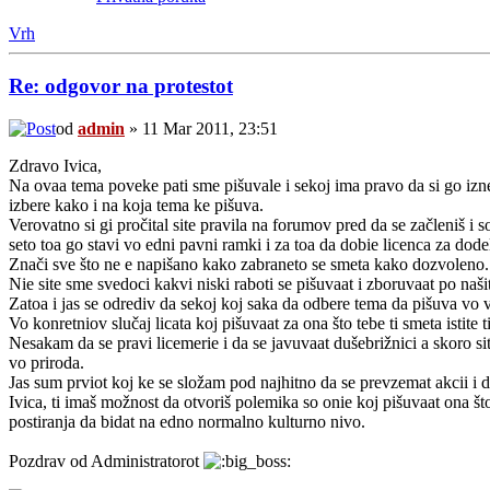
Vrh
Re: odgovor na protestot
od
admin
» 11 Mar 2011, 23:51
Zdravo Ivica,
Na ovaa tema poveke pati sme pišuvale i sekoj ima pravo da si go izne
izbere kako i na koja tema ke pišuva.
Verovatno si gi pročital site pravila na forumov pred da se začleniš i 
seto toa go stavi vo edni pavni ramki i za toa da dobie licenca za dode
Znači sve što ne e napišano kako zabraneto se smeta kako dozvoleno.
Nie site sme svedoci kakvi niski raboti se pišuvaat i zboruvaat po naši
Zatoa i jas se odrediv da sekoj koj saka da odbere tema da pišuva vo vr
Vo konretniov slučaj licata koj pišuvaat za ona što tebe ti smeta istite t
Nesakam da se pravi licemerie i da se javuvaat dušebrižnici a skoro sit
vo priroda.
Jas sum prviot koj ke se složam pod najhitno da se prevzemat akcii i da
Ivica, ti imaš možnost da otvoriš polemika so onie koj pišuvaat ona št
postiranja da bidat na edno normalno kulturno nivo.
Pozdrav od Administratorot