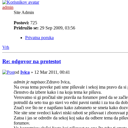
admin
Site Admin
Postovi:
725
Pridružio se:
29 Sep 2009, 03:56
Privatna poruka
Vrh
Re: odgovor na protestot
od
Ivica
» 12 Mar 2011, 00:41
admin je napisao:
Zdravo Ivica,
Na ovaa tema poveke pati sme pišuvale i sekoj ima pravo da si 
členstvo da izbere kako i na koja tema ke pišuva.
Verovatno si gi pročital site pravila na forumov pred da se začle
potrudil da seto toa go stavi vo edni pavni ramki i za toa da do
Znači sve što ne e napišano kako zabraneto se smeta kako dozv
Nie site sme svedoci kakvi niski raboti se pišuvaat i zboruvaat p
Zatoa i jas se odrediv da sekoj koj saka da odbere tema da pišuva
forumov.