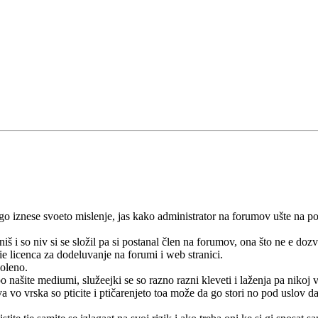
go iznese svoeto mislenje, jas kako administrator na forumov ušte na po
niš i so niv si se složil pa si postanal člen na forumov, ona što ne e d
bie licenca za dodeluvanje na forumi i web stranici.
oleno.
o našite mediumi, služeejki se so razno razni kleveti i laženja pa nikoj 
 vo vrska so pticite i ptičarenjeto toa može da go stori no pod uslov da 