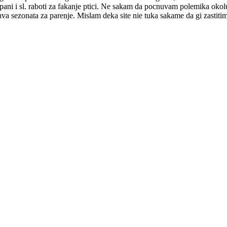
apani i sl. raboti za fakanje ptici. Ne sakam da pocnuvam polemika okol
a sezonata za parenje. Mislam deka site nie tuka sakame da gi zastitime