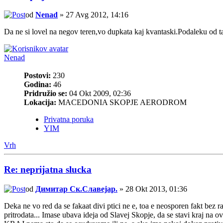
od
Nenad
» 27 Avg 2012, 14:16
Da ne si lovel na negov teren,vo dupkata kaj kvantaski.Podaleku od t
Nenad
Postovi:
230
Godina:
46
Pridružio se:
04 Okt 2009, 02:36
Lokacija:
MACEDONIA SKOPJE AERODROM
Privatna poruka
YIM
Vrh
Re: neprijatna slucka
od
Димитар Ск.Славејар.
» 28 Okt 2013, 01:36
Deka ne vo red da se fakaat divi ptici ne e, toa e neosporen fakt bez ra
pritrodata... Imase ubava ideja od Slavej Skopje, da se stavi kraj na 