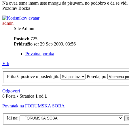
Na ovaa tema imam uste mnogu da pisuvam, no podobro e da se vidi kak
Pozdrav Bocka
admin
Site Admin
Postovi:
725
Pridružio se:
29 Sep 2009, 03:56
Privatna poruka
Vrh
Prikaži postove u poslednjih:
Poređaj po
Odgovori
8 Posta • Stranica
1
od
1
Povratak na FORUMSKA SOBA
Idi na: