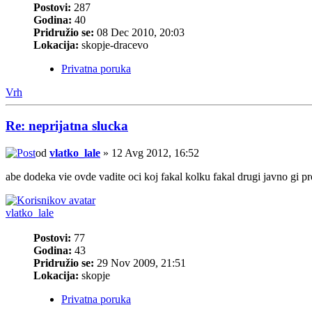
Postovi:
287
Godina:
40
Pridružio se:
08 Dec 2010, 20:03
Lokacija:
skopje-dracevo
Privatna poruka
Vrh
Re: neprijatna slucka
od
vlatko_lale
» 12 Avg 2012, 16:52
abe dodeka vie ovde vadite oci koj fakal kolku fakal drugi javno gi p
vlatko_lale
Postovi:
77
Godina:
43
Pridružio se:
29 Nov 2009, 21:51
Lokacija:
skopje
Privatna poruka