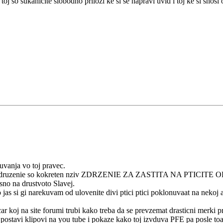
 so sukanicite slobodno prilozi ke si se napravi uvid i toj ke si snosi o
uvanja vo toj pravec.
dno zdruzenie so kokreten nziv ZDRZENIE ZA ZASTITA NA PTICITE OD
sno na drustvoto Slavej.
as si gi narekuvam od ulovenite divi ptici ptici poklonuvaat na nekoj a
ticar koj na site forumi trubi kako treba da se prevzemat drasticni merki 
postavi klipovi na you tube i pokaze kako toj izvduva PFE pa posle toa 