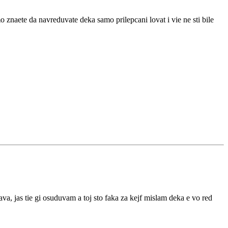
znaete da navreduvate deka samo prilepcani lovat i vie ne sti bile
ava, jas tie gi osuduvam a toj sto faka za kejf mislam deka e vo red