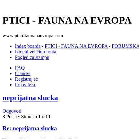
PTICI - FAUNA NA EVROPA
www.ptici-faunanaevropa.com
Index boarda
‹
PTICI - FAUNA NA EVROPA
‹
FORUMSKA
Izmeni veličinu fonta
Pogled za štampu
FAQ
Članovi
Registruj se
Prijavite se
neprijatna slucka
Odgovori
8 Posta • Stranica
1
od
1
Re: neprijatna slucka