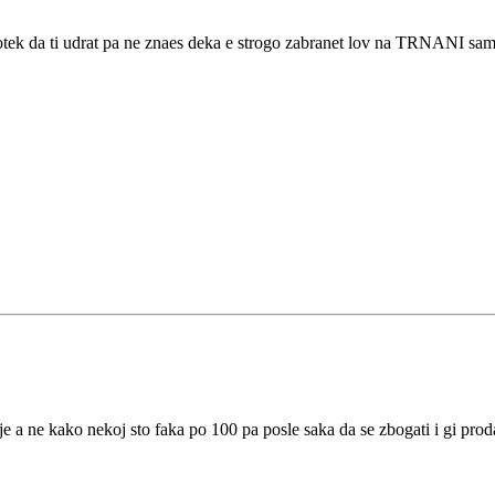
tek da ti udrat pa ne znaes deka e strogo zabranet lov na TRNANI samo 
je a ne kako nekoj sto faka po 100 pa posle saka da se zbogati i gi prod