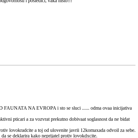
dgovornosti i posledici, vaka nisto!!!
 FAUNATA NA EVROPA i sto se sluci ...... odma ovaa inicijativa
ktivni pticari a za vozvrat prekutno dobivaat soglasnost da ne bidat
protiv lovokradcite a toj od ulovenite javrii 12komaxada odvoil za sebe.
da se deklarira kako neprijatel protiv lovokdxcite.