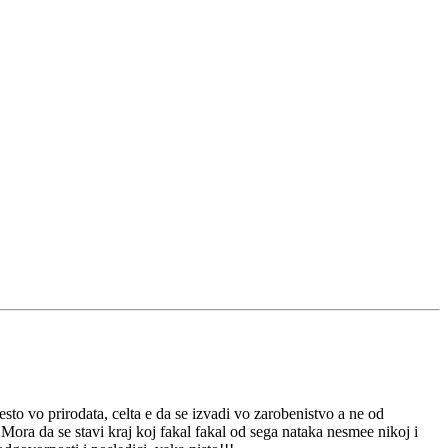
nesto vo prirodata, celta e da se izvadi vo zarobenistvo a ne od
Mora da se stavi kraj koj fakal fakal od sega nataka nesmee nikoj i