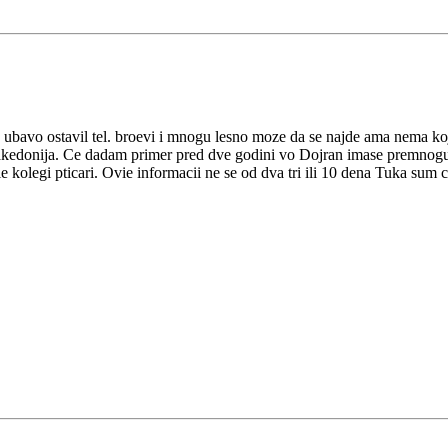
kovo ubavo ostavil tel. broevi i mnogu lesno moze da se najde ama nema
akedonija. Ce dadam primer pred dve godini vo Dojran imase premnogu st
ie kolegi pticari. Ovie informacii ne se od dva tri ili 10 dena Tuka sum c