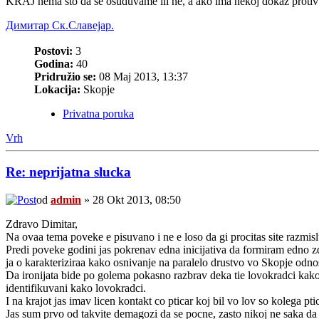
KRAJ nema sto da se osuduvame ili ne, a ako ima nekoj dokaz protiv toj
Димитар Ск.Славејар.
Postovi:
3
Godina:
40
Pridružio se:
08 Maj 2013, 13:37
Lokacija:
Skopje
Privatna poruka
Vrh
Re: neprijatna slucka
od
admin
» 28 Okt 2013, 08:50
Zdravo Dimitar,
Na ovaa tema poveke e pisuvano i ne e loso da gi procitas site razmisl
Predi poveke godini jas pokrenav edna inicijativa da formiram e
ja o karakteriziraa kako osnivanje na paralelo drustvo vo Skopje odno
Da ironijata bide po golema pokasno razbrav deka tie lovokradci kako j
identifikuvani kako lovokradci.
I na krajot jas imav licen kontakt co pticar koj bil vo lov so kolega p
Jas sum prvo od takvite demagozi da se pocne, zasto nikoj ne saka da 