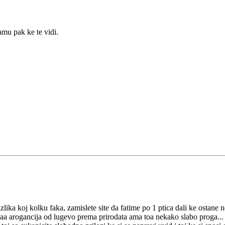
amu pak ke te vidi.
zlika koj kolku faka, zamislete site da fatime po 1 ptica dali ke ostane 
ovaa arogancija od lugevo prema prirodata ama toa nekako slabo proga... 