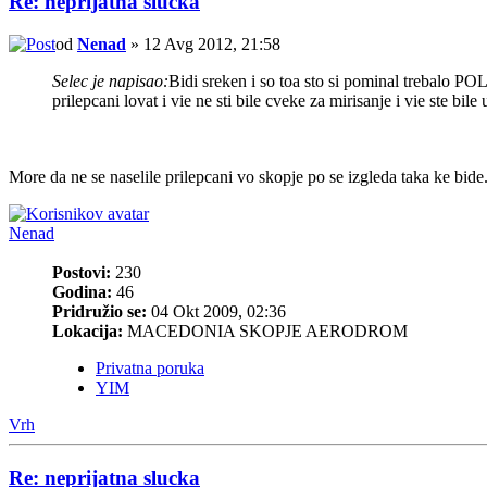
Re: neprijatna slucka
od
Nenad
» 12 Avg 2012, 21:58
Selec je napisao:
Bidi sreken i so toa sto si pominal trebalo 
prilepcani lovat i vie ne sti bile cveke za mirisanje i vie ste bile
More da ne se naselile prilepcani vo skopje po se izgleda taka ke bid
Nenad
Postovi:
230
Godina:
46
Pridružio se:
04 Okt 2009, 02:36
Lokacija:
MACEDONIA SKOPJE AERODROM
Privatna poruka
YIM
Vrh
Re: neprijatna slucka