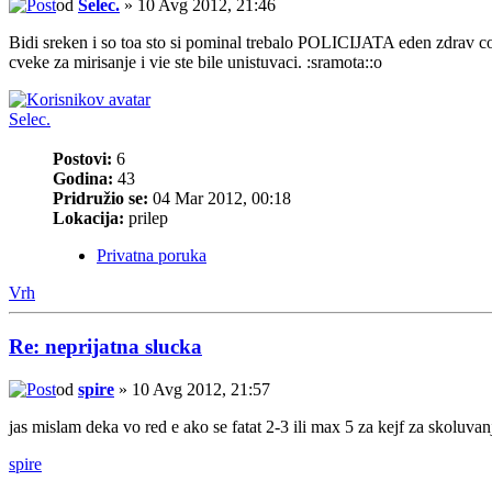
od
Selec.
» 10 Avg 2012, 21:46
Bidi sreken i so toa sto si pominal trebalo POLICIJATA eden zdrav co
cveke za mirisanje i vie ste bile unistuvaci. :sramota::o
Selec.
Postovi:
6
Godina:
43
Pridružio se:
04 Mar 2012, 00:18
Lokacija:
prilep
Privatna poruka
Vrh
Re: neprijatna slucka
od
spire
» 10 Avg 2012, 21:57
jas mislam deka vo red e ako se fatat 2-3 ili max 5 za kejf za skoluvan
spire