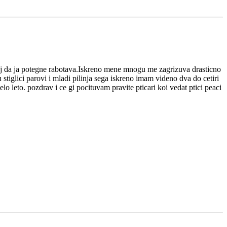
 koj da ja potegne rabotava.Iskreno mene mnogu me zagrizuva drasticno
iglici parovi i mladi pilinja sega iskreno imam videno dva do cetiri
elo leto. pozdrav i ce gi pocituvam pravite pticari koi vedat ptici peaci