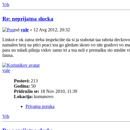
Vrh
Re: neprijatna slucka
od
vule
» 12 Avg 2012, 20:32
Linkot e ok zatoa treba inspekciite da si ja srabotat taa rabota dec
namalen broj na ptici peaci toa go gledam skoro vo site gradovi vo m
para no mladi pilinja vidov samo tri a toa neli e premalku sto mislite v
fauna.
vule
Postovi:
213
Godina:
50
Pridružio se:
18 Nov 2010, 11:39
Lokacija:
kumanovo
Privatna poruka
Vrh