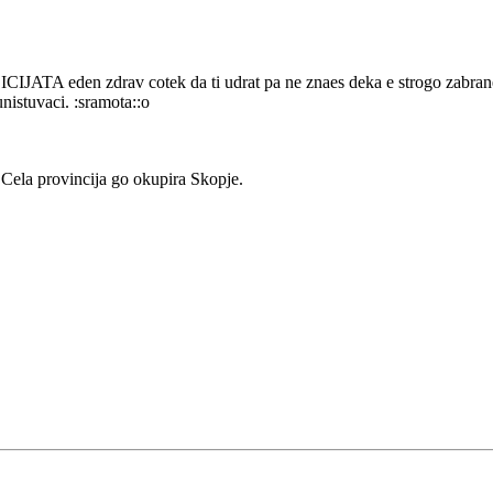
POLICIJATA eden zdrav cotek da ti udrat pa ne znaes deka e strogo za
 unistuvaci. :sramota::o
e.Cela provincija go okupira Skopje.