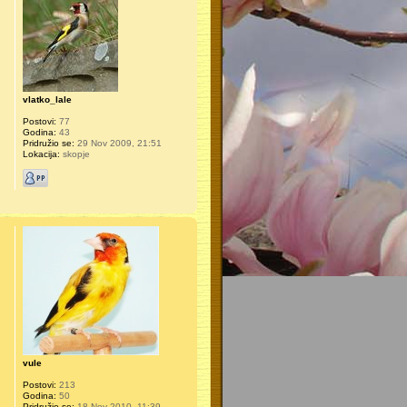
vlatko_lale
Postovi:
77
Godina:
43
Pridružio se:
29 Nov 2009, 21:51
Lokacija:
skopje
vule
Postovi:
213
Godina:
50
Pridružio se:
18 Nov 2010, 11:39