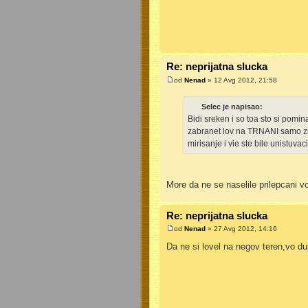
Re: neprijatna slucka
od
Nenad
» 12 Avg 2012, 21:58
Selec je napisao:
Bidi sreken i so toa sto si pomi
zabranet lov na TRNANI samo zna
mirisanje i vie ste bile unistuvac
More da ne se naselile prilepcani v
Re: neprijatna slucka
od
Nenad
» 27 Avg 2012, 14:16
Da ne si lovel na negov teren,vo du