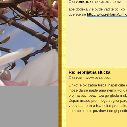
od
vlatko_lale
» 12 Avg 2012, 16:52
abe dodeka vie ovde vadite oci koj f
uverete se
http://www.reklama5.mk
Re: neprijatna slucka
od
vule
» 12 Avg 2012, 20:32
Linkot e ok zatoa treba inspekciite 
moze da se najde ama nema koj da
broj na ptici peaci toa go gledam s
Dojran imase premnogu stiglici parov
vidov samo tri a toa neli e premalku 
sum celo leto. pozdrav i ce gi pocit