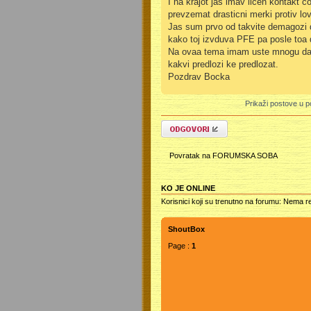
I na krajot jas imav licen kontakt co
prevzemat drasticni merki protiv lo
Jas sum prvo od takvite demagozi d
kako toj izvduva PFE pa posle toa da
Na ovaa tema imam uste mnogu da pi
kakvi predlozi ke predlozat.
Pozdrav Bocka
Prikaži postove u p
Odgovori
Povratak na FORUMSKA SOBA
KO JE ONLINE
Korisnici koji su trenutno na forumu: Nema re
ShoutBox
Page :
1