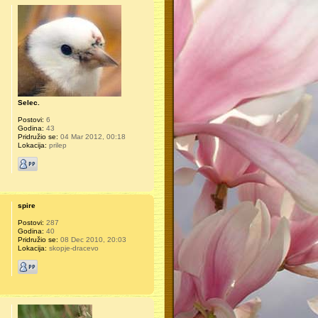
Selec.
Postovi:
6
Godina:
43
Pridružio se:
04 Mar 2012, 00:18
Lokacija:
prilep
spire
Postovi:
287
Godina:
40
Pridružio se:
08 Dec 2010, 20:03
Lokacija:
skopje-dracevo