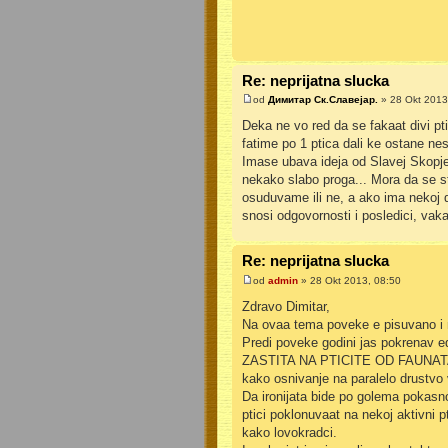
Re: neprijatna slucka
od
Димитар Ск.Славејар.
» 28 Okt 2013
Deka ne vo red da se fakaat divi pti
fatime po 1 ptica dali ke ostane nes
Imase ubava ideja od Slavej Skopje
nekako slabo proga... Mora da se s
osuduvame ili ne, a ako ima nekoj do
snosi odgovornosti i posledici, vaka 
Re: neprijatna slucka
od
admin
» 28 Okt 2013, 08:50
Zdravo Dimitar,
Na ovaa tema poveke e pisuvano i ne
Predi poveke godini jas pokrenav e
ZASTITA NA PTICITE OD FAUNATA NA 
kako osnivanje na paralelo drustvo
Da ironijata bide po golema pokasno
ptici poklonuvaat na nekoj aktivni p
kako lovokradci.