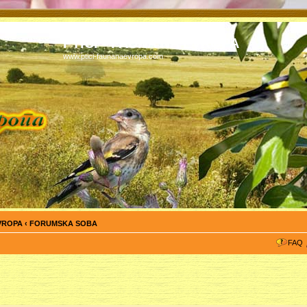
PTICI - FAUNA NA EVROPA
www.ptici-faunanaevropa.com
EVROPA
‹
FORUMSKA SOBA
FAQ