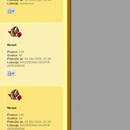
Lokacija:
kumanovo
Nenad
Postovi:
230
Godina:
46
Pridružio se:
04 Okt 2009, 02:36
Lokacija:
MACEDONIA SKOPJE
AERODROM
Nenad
Postovi:
230
Godina:
46
Pridružio se:
04 Okt 2009, 02:36
Lokacija:
MACEDONIA SKOPJE
AERODROM