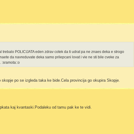
nal trebalo POLICIJATA eden zdrav cotek da ti udrat pa ne znaes deka e strogo
ete da navreduvate deka samo prilepcani lovat i vie ne sti bile cveke za
i. :sramota::o
o skopje po se izgleda taka ke bide.Cela provincija go okupira Skopje.
pkata kaj kvantaski.Podaleku od tamu pak ke te vidi.