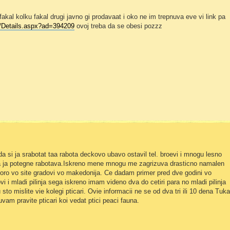
akal kolku fakal drugi javno gi prodavaat i oko ne im trepnuva eve vi link pa
/Details.aspx?ad=394209
ovoj treba da se obesi pozzz
da si ja srabotat taa rabota deckovo ubavo ostavil tel. broevi i mnogu lesno
 ja potegne rabotava.Iskreno mene mnogu me zagrizuva drasticno namalen
koro vo site gradovi vo makedonija. Ce dadam primer pred dve godini vo
i i mladi pilinja sega iskreno imam videno dva do cetiri para no mladi pilinja
sto mislite vie kolegi pticari. Ovie informacii ne se od dva tri ili 10 dena Tuka
uvam pravite pticari koi vedat ptici peaci fauna.