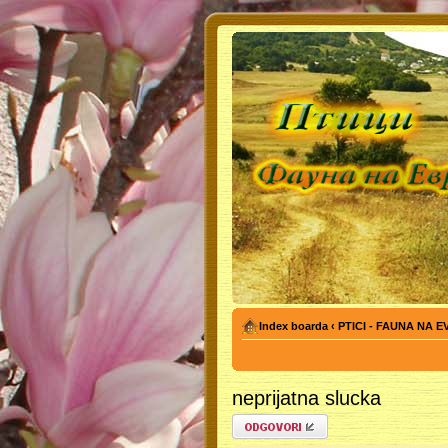
Index boarda
‹
PTICI - FAUNA NA 
neprijatna slucka
Odgovori