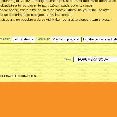
 pticar koj bil vo lov so kolega pticar koj na site forumi trubi kako treba da se
vokradcite a toj od ulovenite javrii 12komaxada odvoil za sebe.
a se pocne, zasto nikoj ne saka da postavi klipovi na you tube i pokaze
 se deklarira kako neprijatel protiv lovokdxcite.
suvam, no podobro e da se vidi kako i ostanatite clenovi razmisluvaat i
oslednjih:
Poređaj po
Idi na:
gistrovanih korisnika i 1 gost