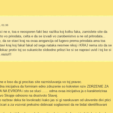
, 01:36
ci ne e, toa e neosporen fakt bez razlika koj kolku faka, zamislete site da
to vo prirodata, celta e da se izvadi vo zarobenistvo a ne od pritrodata...
, da se stavi kraj na ovaa arogancija od lugevo prema prirodata ama toa
tavi kraj koj fakal fakal od sega nataka nesmee nikoj i KRAJ nema sto da se
kaz protiv toj so sukanicite slobodno prilozi ke si se napravi uvid i toj ke si
nisto!!!
 e loso da gi procitas site razmisluvanja vo toj pravec.
dna inicijativa da formiram edno zdruzenie so kokreten nziv ZDRZENIE ZA
EVROPA i sto se sluci ...... odma ovaa inicijativa ja o karakteriziraa
 vo Skopje odnosno na drustvoto Slavej.
 razbrav deka tie lovokradci kako jas si gi narekuvam od ulovenite divi ptici
ticari a za vozvrat prekutno dobivaat soglasnost da ne bidat identifikuvani