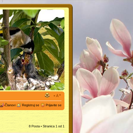
Članovi
Registruj se
Prijavite se
8 Posta • Stranica
1
od
1