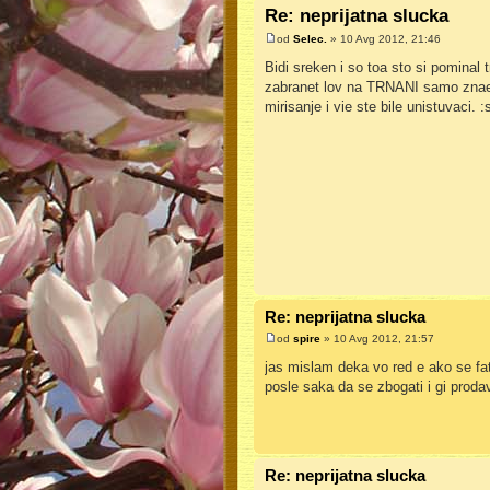
Re: neprijatna slucka
od
Selec.
» 10 Avg 2012, 21:46
Bidi sreken i so toa sto si pominal
zabranet lov na TRNANI samo znaete
mirisanje i vie ste bile unistuvaci. 
Re: neprijatna slucka
od
spire
» 10 Avg 2012, 21:57
jas mislam deka vo red e ako se fat
posle saka da se zbogati i gi proda
Re: neprijatna slucka