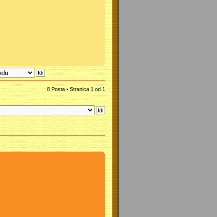
8 Posta • Stranica
1
od
1