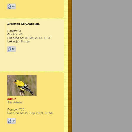
Димитар Ск.Славејар.
Postovi:
3
Godina:
40
Pridružio se:
08 Maj 2013, 13:37
Lokacija:
Skopje
admin
Site Admin
Postovi:
725
Pridružio se:
29 Sep 2009, 03:56