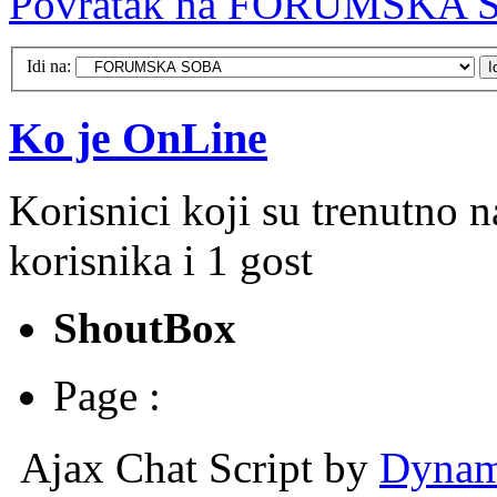
Povratak na FORUMSKA
Idi na:
Ko je OnLine
Korisnici koji su trenutno 
korisnika i 1 gost
ShoutBox
Page :
Ajax Chat Script by
Dynam