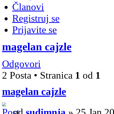
Članovi
Registruj se
Prijavite se
magelan cajzle
Odgovori
2 Posta • Stranica
1
od
1
magelan cajzle
od
sudimnja
» 25 Jan 20