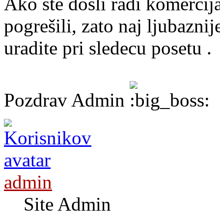
Ako ste došli radi komercij
pogrešili, zato naj ljubazn
uradite pri sledecu posetu .
Pozdrav Admin
admin
Site Admin