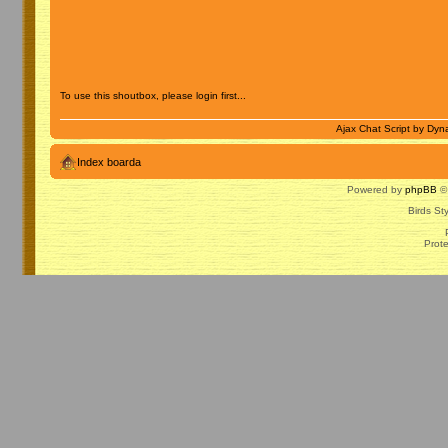
To use this shoutbox, please login first...
Ajax Chat Script by
Dyna
Index boarda
Powered by
phpBB
© 
Birds St
Prot