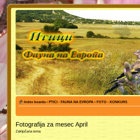
PTICI - 
www.ptici-faunan
Index boarda
‹
PTICI - FAUNA NA EVROPA
‹
FOTO - KONKURS
Fotografija za mesec April
Zaključana tema