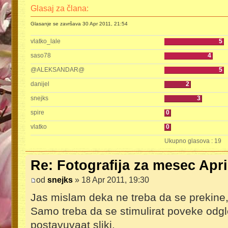
Glasaj za člana:
Glasanje se završava 30 Apr 2011, 21:54
vlatko_lale
5
saso78
4
@ALEKSANDAR@
5
danijel
2
snejks
3
spire
0
vlatko
0
Ukupno glasova : 19
Re: Fotografija za mesec Apri
od
snejks
» 18 Apr 2011, 19:30
Jas mislam deka ne treba da se prekine,
Samo treba da se stimulirat poveke odgl
postavuvaat sliki.