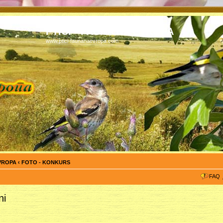
PTICI - FAUNA NA EVROPA
www.ptici-faunanaevropa.com
EVROPA
‹
FOTO - KONKURS
FAQ
ni