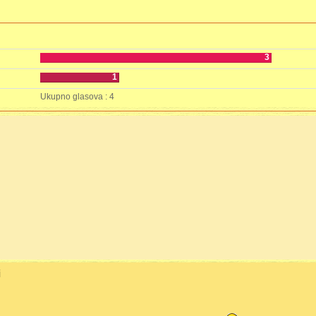
3
1
Ukupno glasova : 4
i