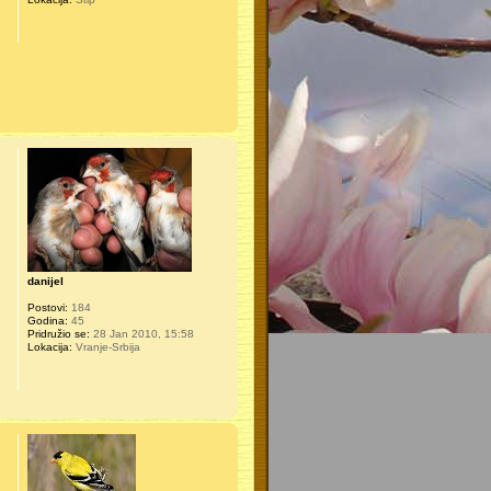
danijel
Postovi:
184
Godina:
45
Pridružio se:
28 Jan 2010, 15:58
Lokacija:
Vranje-Srbija