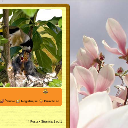
Članovi
Registruj se
Prijavite se
4 Posta • Stranica
1
od
1