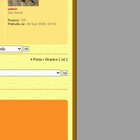
admin
Site Admin
Postovi:
725
Pridružio se:
29 Sep 2009, 03:56
4 Posta • Stranica
1
od
1