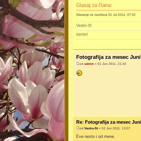
Glasaj za člana:
Glasanje se završava 01 Jul 2011, 07:52
Vasko-St
danijel
Fotografija za mesec Juni
od
admin
» 01 Jun 2011, 21:33
Re: Fotografija za mesec Jun
od
Vasko-St
» 02 Jun 2011, 13:07
Eve nesto i od mene.