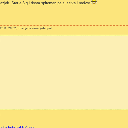
zjak. Star e 3 g i dosta spitomen pa si setka i nadvor
2011, 20:52, izmenjena samo jedanput
i
i
a ke bide zaključana.