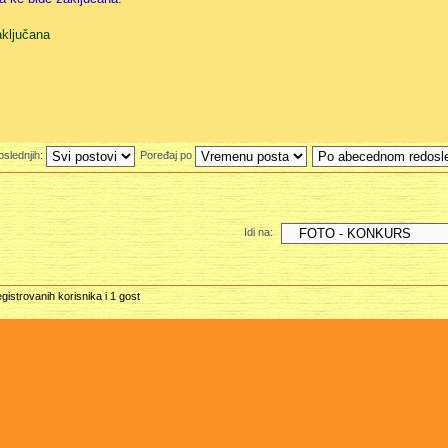
aključana
oslednjih:
Poređaj po
Idi na:
gistrovanih korisnika i 1 gost