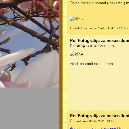
Crven melanin normal ( bakarec ) ma
Poslednji put menjao
Vasko-St
dana 05 Jun 
Re: Fotografija za mesec Jun
od
danijel
» 03 Jun 2011, 01:49
mladi bastardi sa mamom.
Re: Fotografija za mesec Jun
od
admin
» 05 Jul 2011, 19:47
Poradi slaba zainteresiranost temat