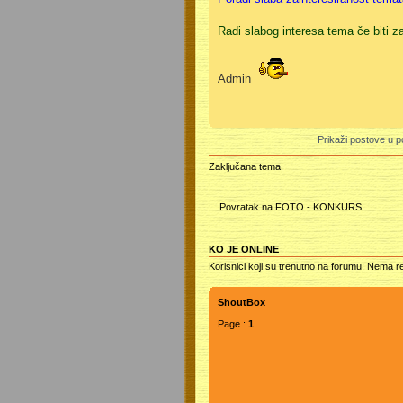
Radi slabog interesa tema če biti z
Admin
Prikaži postove u p
Zaključana tema
Povratak na FOTO - KONKURS
KO JE ONLINE
Korisnici koji su trenutno na forumu: Nema re
ShoutBox
Page :
1