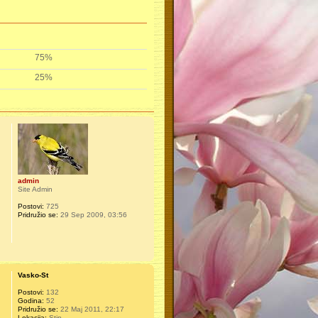
75%
25%
admin
Site Admin
Postovi:
725
Pridružio se:
29 Sep 2009, 03:56
Vasko-St
Postovi:
132
Godina:
52
Pridružio se:
22 Maj 2011, 22:17
Lokacija:
Stip