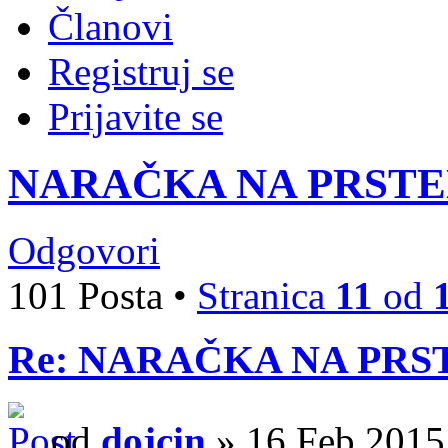
Članovi
Registruj se
Prijavite se
NARAČKA NA PRSTE
Odgovori
101 Posta •
Stranica
11
od
Re: NARAČKA NA PRS
od
dojcin
» 16 Feb 2015