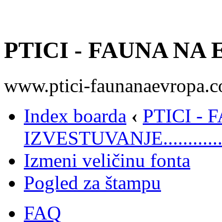
PTICI - FAUNA NA
www.ptici-faunanaevropa.
Index boarda
‹
PTICI -
IZVESTUVANJE.............
Izmeni veličinu fonta
Pogled za štampu
FAQ