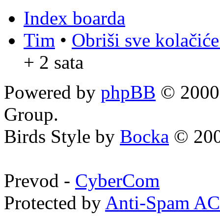
Index boarda
Tim
•
Obriši sve kolačić
+ 2 sata
Powered by
phpBB
© 2000,
Group.
Birds Style by
Bocka
© 200
Prevod -
CyberCom
Protected by
Anti-Spam A