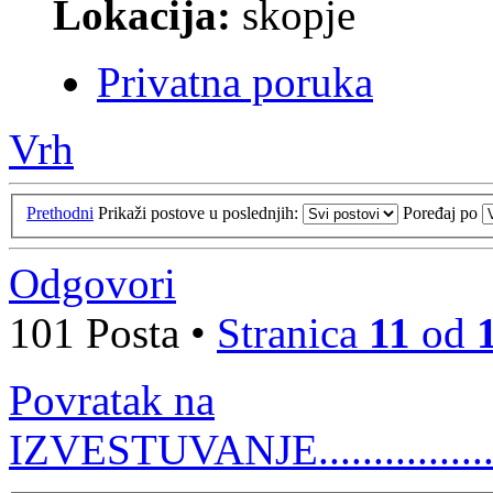
Lokacija:
skopje
Privatna poruka
Vrh
Prethodni
Prikaži postove u poslednjih:
Poređaj po
Odgovori
101 Posta •
Stranica
11
od
Povratak na
IZVESTUVANJE................