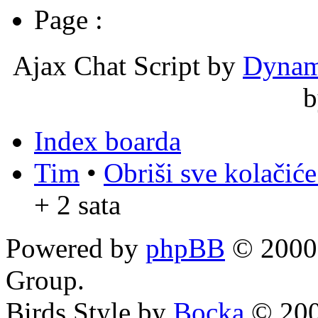
Page :
Ajax Chat Script by
Dynam
Index boarda
Tim
•
Obriši sve kolačić
+ 2 sata
Powered by
phpBB
© 2000,
Group.
Birds Style by
Bocka
© 200