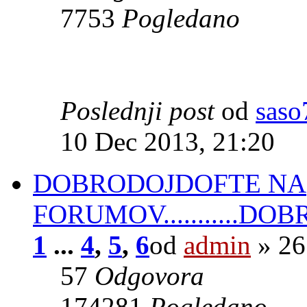
7753
Pogledano
Poslednji post
od
saso
10 Dec 2013, 21:20
DOBRODOJDOFTE NA
FORUMOV...........D
1
...
4
,
5
,
6
od
admin
» 26
57
Odgovora
174281
Pogledano