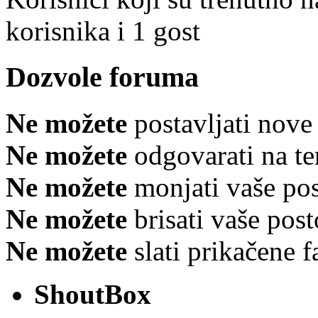
korisnika i 1 gost
Dozvole foruma
Ne možete
postavljati nov
Ne možete
odgovarati na t
Ne možete
monjati vaše po
Ne možete
brisati vaše po
Ne možete
slati prikačene 
ShoutBox