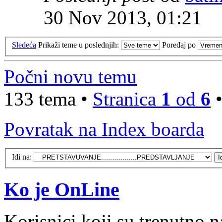
30 Nov 2013, 01:21
Sledeća
Prikaži teme u poslednjih:
Poređaj po
Počni novu temu
133 tema •
Stranica
1
od
6
Povratak na Index boarda
Idi na:
Ko je OnLine
Korisnici koji su trenutno 