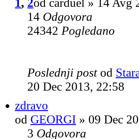
1
,
2
od carduel » 14 Avg 
14
Odgovora
24342
Pogledano
Poslednji post
od
Star
20 Dec 2013, 22:58
zdravo
od
GEORGI
» 09 Dec 20
3
Odgovora