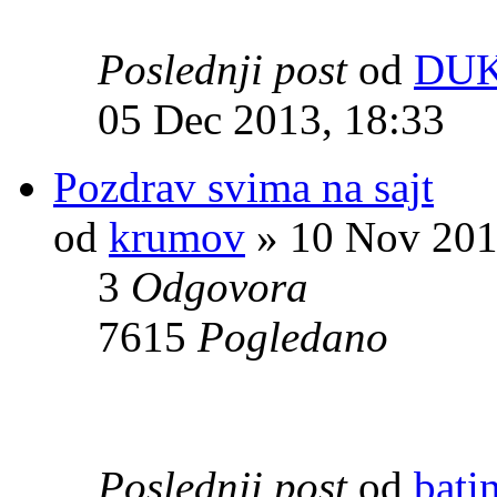
Poslednji post
od
DUK
05 Dec 2013, 18:33
Pozdrav svima na sajt
od
krumov
» 10 Nov 201
3
Odgovora
7615
Pogledano
Poslednji post
od
bati