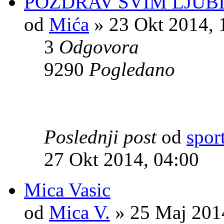
POZDRAV SVIM LJUBI
od
Mića
» 23 Okt 2014, 
3
Odgovora
9290
Pogledano
Poslednji post
od
spor
27 Okt 2014, 04:00
Mica Vasic
od
Mica V.
» 25 Maj 201