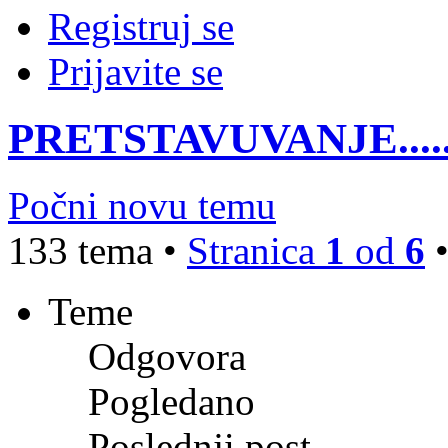
Registruj se
Prijavite se
PRETSTAVUVANJE......
Počni novu temu
133 tema •
Stranica
1
od
6
Teme
Odgovora
Pogledano
Poslednji post