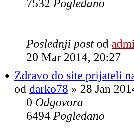
7532
Pogledano
Poslednji post
od
adm
20 Mar 2014, 20:27
Zdravo do site prijateli n
od
darko78
» 28 Jan 201
0
Odgovora
6494
Pogledano