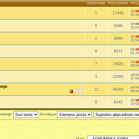
ODGOVORA
POGLEDANO
POSL
od
a
1
17448
25 Ja
od
ma
0
5586
31 De
od
a
2
8089
22 De
od
a
0
8371
01 Ja
od
a
7
19920
28 Ok
od o
3
12065
07 De
enje
od P
12
40205
09 Av
1
2
od
a
0
6142
24 Ok
slednjih:
Poređaj po
Idi na: