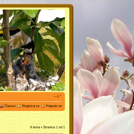
Članovi
Registruj se
Prijavite se
8 tema • Stranica
1
od
1