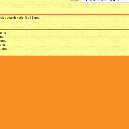
gistrovanih korisnika i 1 gost
rumu
umu
orumu
rumu
orumu