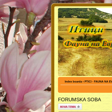
Index boarda
‹
PTICI - FAUNA NA 
FORUMSKA SOBA
Počni novu temu