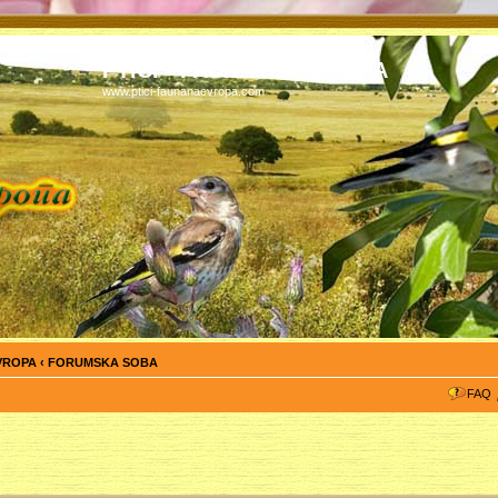
PTICI - FAUNA NA EVROPA
www.ptici-faunanaevropa.com
EVROPA
‹
FORUMSKA SOBA
FAQ