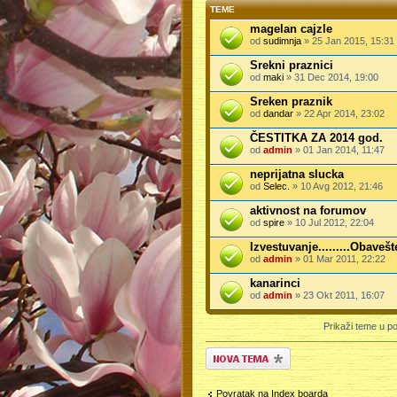
TEME
magelan cajzle
od
sudimnja
» 25 Jan 2015, 15:31
Srekni praznici
od
maki
» 31 Dec 2014, 19:00
Sreken praznik
od
dandar
» 22 Apr 2014, 23:02
ČESTITKA ZA 2014 god.
od
admin
» 01 Jan 2014, 11:47
neprijatna slucka
od
Selec.
» 10 Avg 2012, 21:46
aktivnost na forumov
od
spire
» 10 Jul 2012, 22:04
Izvestuvanje.........Obavešt
od
admin
» 01 Mar 2011, 22:22
kanarinci
od
admin
» 23 Okt 2011, 16:07
Prikaži teme u po
Počni novu temu
Povratak na Index boarda