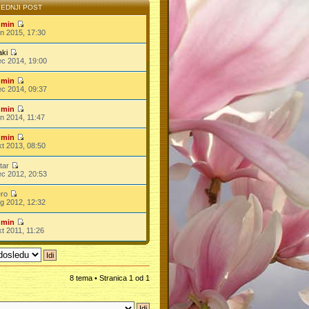
EDNJI POST
dmin
n 2015, 17:30
ki
c 2014, 19:00
dmin
c 2014, 09:37
dmin
n 2014, 11:47
dmin
t 2013, 08:50
ktar
c 2012, 20:53
ero
g 2012, 12:32
dmin
t 2011, 11:26
8 tema • Stranica
1
od
1