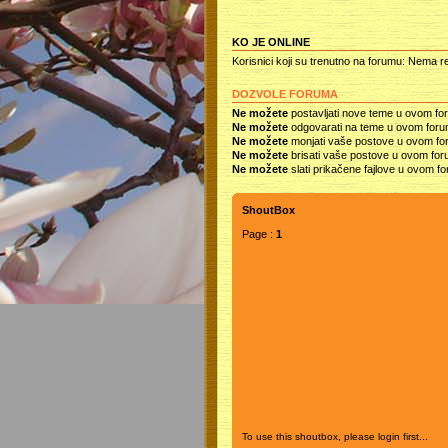
KO JE ONLINE
Korisnici koji su trenutno na forumu: Nema re
DOZVOLE FORUMA
Ne možete
postavljati nove teme u ovom fo
Ne možete
odgovarati na teme u ovom for
Ne možete
monjati vaše postove u ovom f
Ne možete
brisati vaše postove u ovom fo
Ne možete
slati prikačene fajlove u ovom f
ShoutBox
Page :
1
To use this shoutbox, please login first...