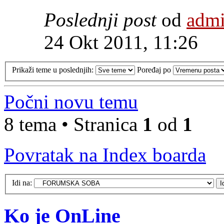
Poslednji post
od
adm
24 Okt 2011, 11:26
Prikaži teme u poslednjih:
Poređaj po
Počni novu temu
8 tema • Stranica
1
od
1
Povratak na Index boarda
Idi na:
Ko je OnLine