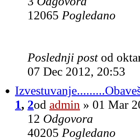
3
Odgovora
12065
Pogledano
Poslednji post
od okta
07 Dec 2012, 20:53
Izvestuvanje.........Obave
1
,
2
od
admin
» 01 Mar 2
12
Odgovora
40205
Pogledano