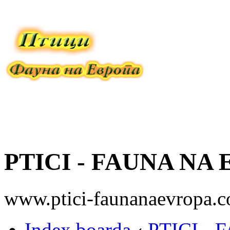
PTICI - FAUNA NA
www.ptici-faunanaevropa.
Index boarda
‹
PTICI -