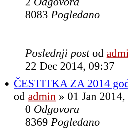
2
Odgovora
8083
Pogledano
Poslednji post
od
adm
22 Dec 2014, 09:37
ČESTITKA ZA 2014 god
od
admin
» 01 Jan 2014,
0
Odgovora
8369
Pogledano