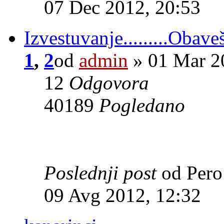
07 Dec 2012, 20:53
Izvestuvanje.........Obave
1
,
2
od
admin
» 01 Mar 2
12
Odgovora
40189
Pogledano
Poslednji post
od Per
09 Avg 2012, 12:32