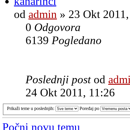
kanarinci
od
admin
» 23 Okt 2011,
0
Odgovora
6139
Pogledano
Poslednji post
od
adm
24 Okt 2011, 11:26
Prikaži teme u poslednjih:
Poređaj po
Počni novu temu