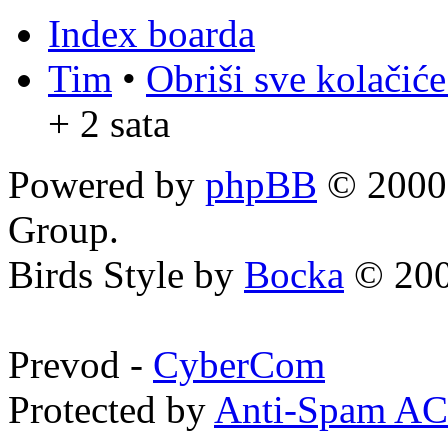
Index boarda
Tim
•
Obriši sve kolačić
+ 2 sata
Powered by
phpBB
© 2000,
Group.
Birds Style by
Bocka
© 200
Prevod -
CyberCom
Protected by
Anti-Spam A