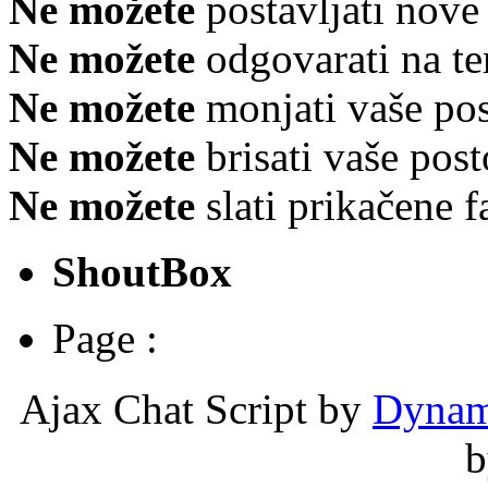
Ne možete
postavljati nov
Ne možete
odgovarati na t
Ne možete
monjati vaše po
Ne možete
brisati vaše po
Ne možete
slati prikačene 
ShoutBox
Page :
Ajax Chat Script by
Dynam