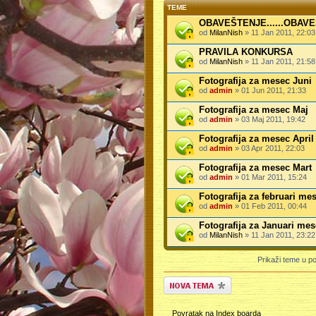
TEME
OBAVEŠTENJE......OBAV
od
MilanNish
» 11 Jan 2011, 22:03
PRAVILA KONKURSA
od
MilanNish
» 11 Jan 2011, 21:58
Fotografija za mesec Juni
od
admin
» 01 Jun 2011, 21:33
Fotografija za mesec Maj
od
admin
» 03 Maj 2011, 19:42
Fotografija za mesec April
od
admin
» 03 Apr 2011, 22:03
Fotografija za mesec Mart
od
admin
» 01 Mar 2011, 15:24
Fotografija za februari me
od
admin
» 01 Feb 2011, 00:44
Fotografija za Januari mes
od
MilanNish
» 11 Jan 2011, 23:22
Prikaži teme u po
Počni novu temu
Povratak na Index boarda