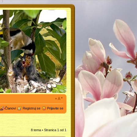
Članovi
Registruj se
Prijavite se
8 tema • Stranica
1
od
1