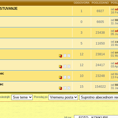
ODGOVORA
POGLEDANO
POSL
ESTUVANJE
od
a
1
6927
16 Fe
od
Mi
0
6605
11 Ja
od
a
3
23438
05 Ju
od
za
5
11650
15 Ma
od
sn
12
23814
01 Ma
1
2
od
a
12
24417
03 Ap
1
2
sec
od М
10
23248
13 Fe
1
2
ec
od
Mi
15
154022
31 Ja
1
2
slednjih:
Poređaj po
Idi na: