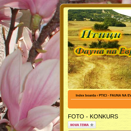
Index boarda
‹
PTICI - FAUNA NA 
FOTO - KONKURS
Počni novu temu