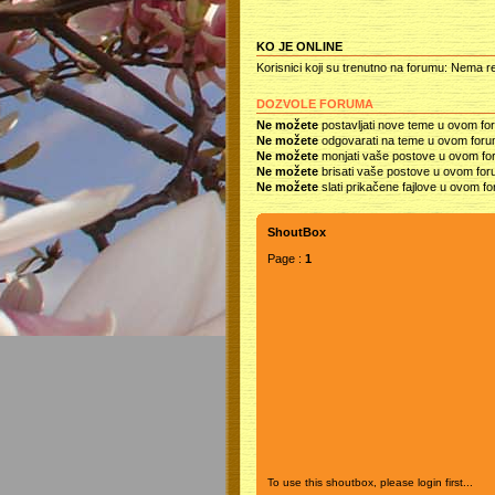
KO JE ONLINE
Korisnici koji su trenutno na forumu: Nema re
DOZVOLE FORUMA
Ne možete
postavljati nove teme u ovom fo
Ne možete
odgovarati na teme u ovom for
Ne možete
monjati vaše postove u ovom f
Ne možete
brisati vaše postove u ovom fo
Ne možete
slati prikačene fajlove u ovom f
ShoutBox
Page :
1
To use this shoutbox, please login first...