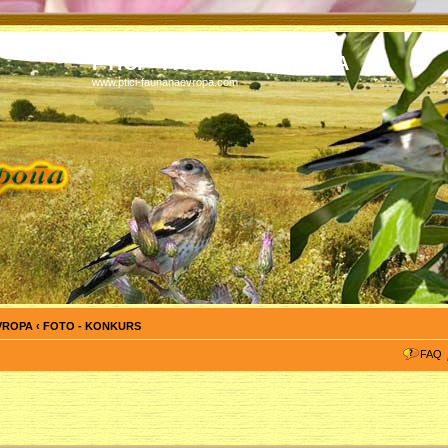
PTICI - FAUNA NA EVROPA
www.ptici-faunanaevropa.com
EVROPA
‹
FOTO - KONKURS
FAQ