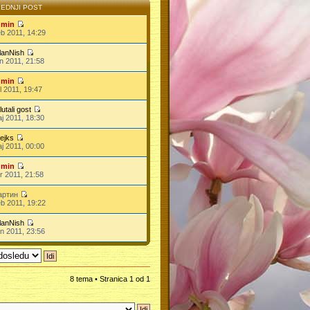
EDNJI POST
dmin
b 2011, 14:29
lanNish
n 2011, 21:58
dmin
l 2011, 19:47
lutali gost
j 2011, 18:30
ejks
j 2011, 00:00
dmin
r 2011, 21:58
артин
b 2011, 19:22
lanNish
n 2011, 23:56
8 tema • Stranica
1
od
1