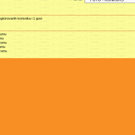
gistrovanih korisnika i 1 gost
rumu
umu
orumu
rumu
orumu