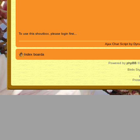
To use this shoutbox, please login first...
Ajax Chat Script by
Dyna
Index boarda
Powered by
phpBB
© 
Birds St
Prot