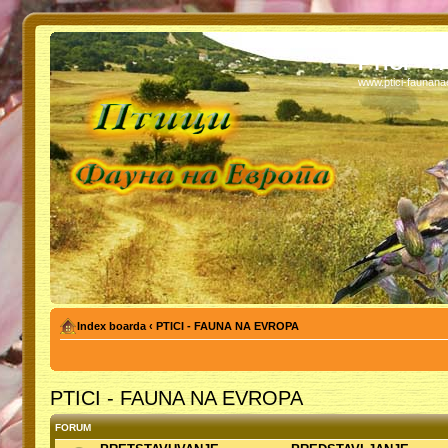
PTICI - 
www.ptici-faunan
Index boarda
‹
PTICI - FAUNA NA EVROPA
PTICI - FAUNA NA EVROPA
FORUM