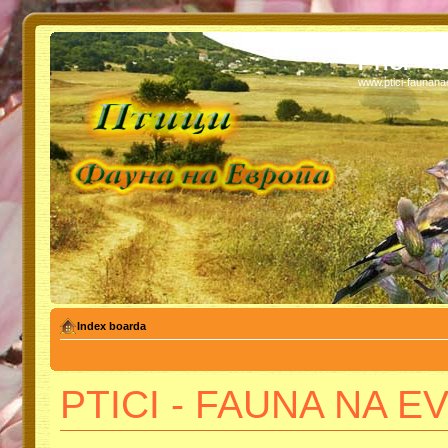
PTICI - 
www.ptici-faunan
Index boarda
PTICI - FAUNA NA EVR