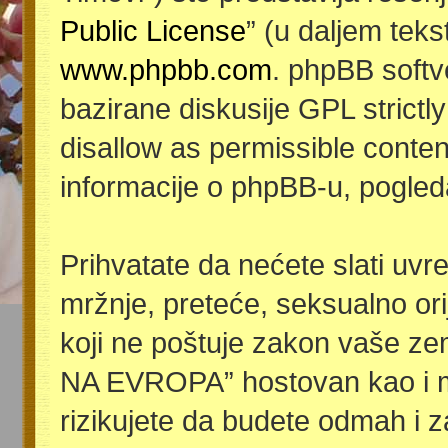
Public License
” (u daljem teks
www.phpbb.com
. phpBB softv
bazirane diskusije GPL strictl
disallow as permissible conten
informacije o phpBB-u, pogled
Prihvatate da nećete slati uvre
mržnje, preteće, seksualno orije
koji ne poštuje zakon vaše ze
NA EVROPA” hostovan kao i m
rizikujete da budete odmah i 