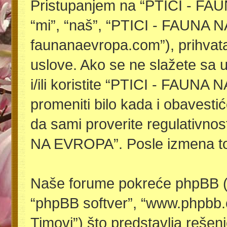
Pristupanjem na “PTICI - FA
“mi”, “naš”, “PTICI - FAUNA NA
faunanaevropa.com”), prihvat
uslove. Ako se ne slažete sa 
i/ili koristite “PTICI - FAU
promeniti bilo kada i obavest
da sami proverite regulativnos
NA EVROPA”. Posle izmena to 
Naše forume pokreće phpBB (u 
“phpBB softver”, “www.phpbb
Timovi”) što predstavlja rešenj