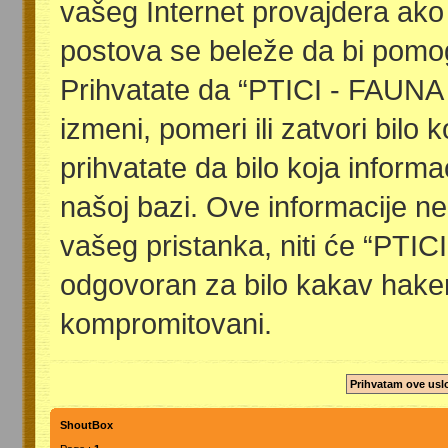
vašeg Internet provajdera ako
postova se beleže da bi pomog
Prihvatate da “PTICI - FAUNA
izmeni, pomeri ili zatvori bilo 
prihvatate da bilo koja inform
našoj bazi. Ove informacije ne
vašeg pristanka, niti će “PTI
odgovoran za bilo kakav haker
kompromitovani.
ShoutBox