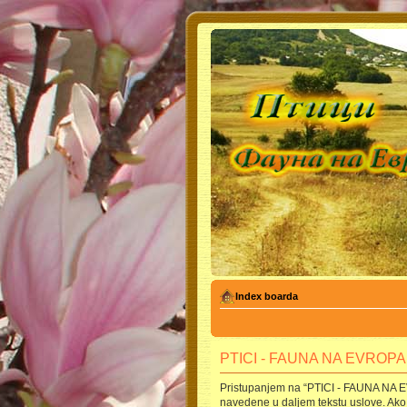
Index boarda
PTICI - FAUNA NA EVROPA -
Pristupanjem na “PTICI - FAUNA NA EVR
navedene u daljem tekstu uslove. Ako 