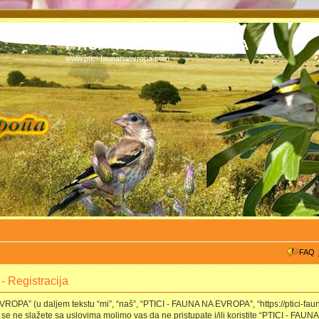
PTICI - FAUNA NA EVROPA
www.ptici-faunanaevropa.com
FAQ
 Registracija
OPA” (u daljem tekstu “mi”, “naš”, “PTICI - FAUNA NA EVROPA”, “https://ptici-fau
se ne slažete sa uslovima molimo vas da ne pristupate i/ili koristite “PTICI - F