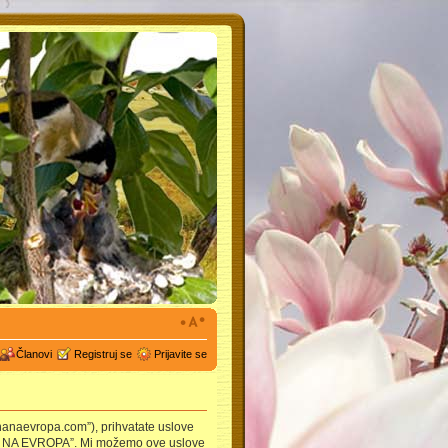
Članovi
Registruj se
Prijavite se
nanaevropa.com”), prihvatate uslove
AUNA NA EVROPA”. Mi možemo ove uslove