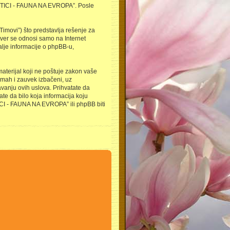
 “PTICI - FAUNA NA EVROPA”. Posle
imovi”) što predstavlja rešenje za
tver se odnosi samo na Internet
alje informacije o phpBB-u,
 materijal koji ne poštuje zakon vaše
mah i zauvek izbačeni, uz
vanju ovih uslova. Prihvatate da
te da bilo koja informacija koju
TICI - FAUNA NA EVROPA” ili phpBB biti