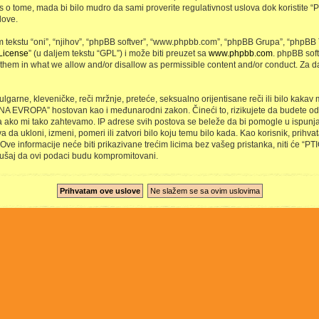
s o tome, mada bi bilo mudro da sami proverite regulativnost uslova dok koristite
love.
ekstu “oni”, “njihov”, “phpBB softver”, “www.phpbb.com”, “phpBB Grupa”, “phpBB T
License
” (u daljem tekstu “GPL”) i može biti preuzet sa
www.phpbb.com
. phpBB sof
s them in what we allow and/or disallow as permissible content and/or conduct. Za d
vulgarne, kleveničke, reči mržnje, preteće, seksualno orijentisane reči ili bilo kakav
 NA EVROPA” hostovan kao i međunarodni zakon. Čineći to, rizikujete da budete od
 ako mi tako zahtevamo. IP adrese svih postova se beleže da bi pomogle u ispunja
 ukloni, izmeni, pomeri ili zatvori bilo koju temu bilo kada. Kao korisnik, prihvata
ve informacije neće biti prikazivane trećim licima bez vašeg pristanka, niti će “P
ušaj da ovi podaci budu kompromitovani.