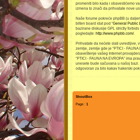
promeniti bilo kada i obavestićemo va
izmena to znači da prihvatate nove us
Naše forume pokreće phpBB (u daljem t
bilten board idat pod “
General Public 
bazirane diskusije GPL strictly forbid
pogledajte:
http://www.phpbb.com/
.
Prihvatate da nećete slati uvredljive, 
zemlje, zemlje gde je “PTICI - FAUNA
obaveštenje vašeg Internet provajdera
“PTICI - FAUNA NA EVROPA” ima prava da
unesete bude sačuvana u našoj bazi. O
odgovoran za bilo kakav hakerski pok
ShoutBox
Page :
1