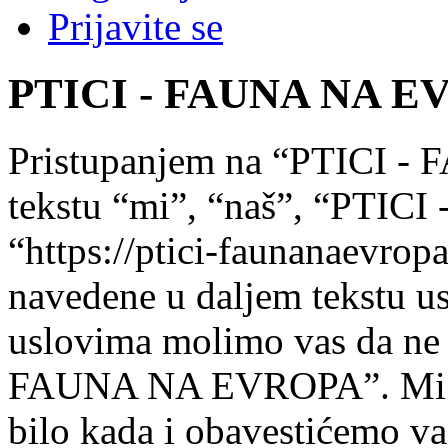
Prijavite se
PTICI - FAUNA NA EVR
Pristupanjem na “PTICI 
tekstu “mi”, “naš”, “PTI
“https://ptici-faunanaevrop
navedene u daljem tekstu us
uslovima molimo vas da ne pr
FAUNA NA EVROPA”. Mi m
bilo kada i obavestićemo v