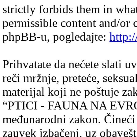
strictly forbids them in wha
permissible content and/or 
phpBB-u, pogledajte:
http:
Prihvatate da nećete slati u
reči mržnje, preteće, seksual
materijal koji ne poštuje za
“PTICI - FAUNA NA EVROP
međunarodni zakon. Čineći t
zauvek izbačeni, uz obavešt