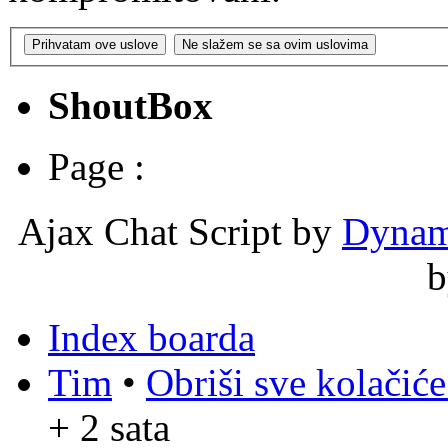
ShoutBox
Page :
Ajax Chat Script by
Dynam
Index boarda
Tim
•
Obriši sve kolačić
+ 2 sata