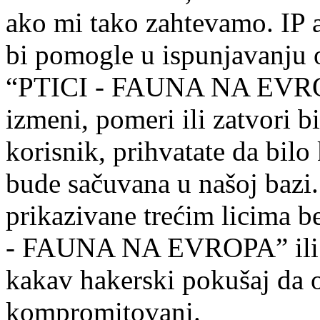
ako mi tako zahtevamo. IP a
bi pomogle u ispunjavanju o
“PTICI - FAUNA NA EVROP
izmeni, pomeri ili zatvori 
korisnik, prihvatate da bilo
bude sačuvana u našoj bazi.
prikazivane trećim licima be
- FAUNA NA EVROPA” ili p
kakav hakerski pokušaj da 
kompromitovani.