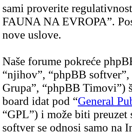
sami proverite regulativnost
FAUNA NA EVROPA”. Posle 
nove uslove.
Naše forume pokreće phpBB 
“njihov”, “phpBB softver
Grupa”, “phpBB Timovi”) što
board idat pod “
General Pub
“GPL”) i može biti preuzet
softver se odnosi samo na I