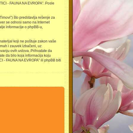
 “PTICI - FAUNA NA EVROPA”. Posle
imovi”) što predstavlja rešenje za
tver se odnosi samo na Internet
alje informacije o phpBB-u,
 materijal koji ne poštuje zakon vaše
mah i zauvek izbačeni, uz
vanju ovih uslova. Prihvatate da
te da bilo koja informacija koju
TICI - FAUNA NA EVROPA” ili phpBB biti