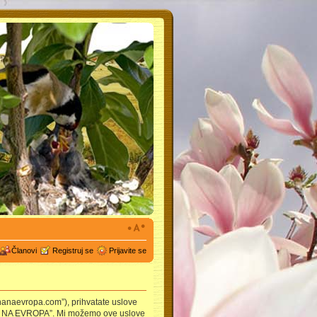
Članovi
Registruj se
Prijavite se
nanaevropa.com”), prihvatate uslove
AUNA NA EVROPA”. Mi možemo ove uslove