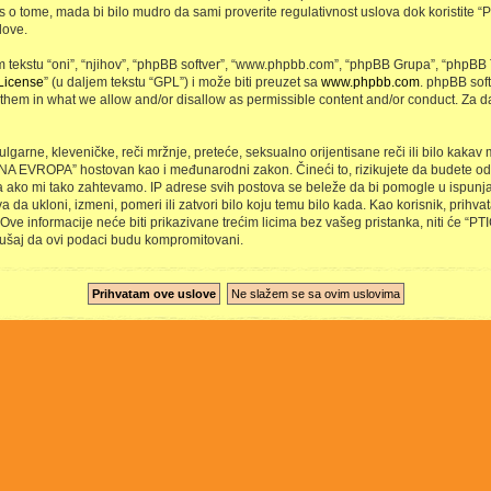
s o tome, mada bi bilo mudro da sami proverite regulativnost uslova dok koristite
love.
ekstu “oni”, “njihov”, “phpBB softver”, “www.phpbb.com”, “phpBB Grupa”, “phpBB T
License
” (u daljem tekstu “GPL”) i može biti preuzet sa
www.phpbb.com
. phpBB sof
s them in what we allow and/or disallow as permissible content and/or conduct. Za d
vulgarne, kleveničke, reči mržnje, preteće, seksualno orijentisane reči ili bilo kakav
 NA EVROPA” hostovan kao i međunarodni zakon. Čineći to, rizikujete da budete od
 ako mi tako zahtevamo. IP adrese svih postova se beleže da bi pomogle u ispunja
 ukloni, izmeni, pomeri ili zatvori bilo koju temu bilo kada. Kao korisnik, prihvata
ve informacije neće biti prikazivane trećim licima bez vašeg pristanka, niti će “P
ušaj da ovi podaci budu kompromitovani.