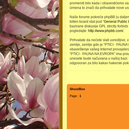
promeniti bilo kada i obavestićemo va
izmena to znači da prihvatate nove us
Naše forume pokreće phpBB (u daljem t
bilten board idat pod “
General Public 
bazirane diskusije GPL strictly forbid
pogledajte:
http://www.phpbb.com/
.
Prihvatate da nećete slati uvredljive, 
zemlje, zemlje gde je “PTICI - FAUNA
obaveštenje vašeg Internet provajdera
“PTICI - FAUNA NA EVROPA” ima prava da
unesete bude sačuvana u našoj bazi. O
odgovoran za bilo kakav hakerski pok
ShoutBox
Page :
1