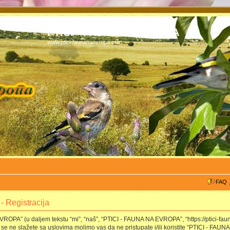
PTICI - FAUNA NA EVROPA
www.ptici-faunanaevropa.com
FAQ
 Registracija
OPA” (u daljem tekstu “mi”, “naš”, “PTICI - FAUNA NA EVROPA”, “https://ptici-fau
se ne slažete sa uslovima molimo vas da ne pristupate i/ili koristite “PTICI - F