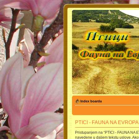
Index boarda
PTICI - FAUNA NA EVROPA -
Pristupanjem na “PTICI - FAUNA NA EVR
navedene u daljem tekstu uslove. Ako 