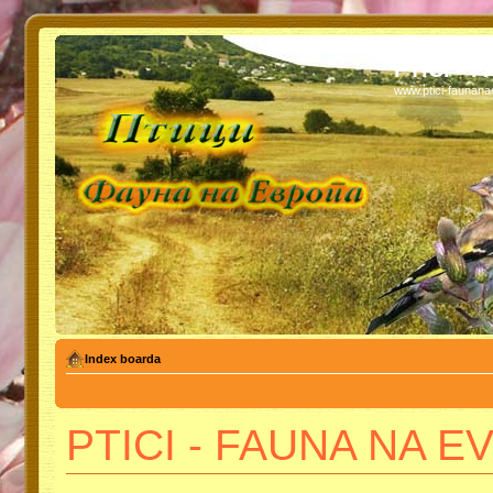
PTICI - 
www.ptici-faunan
Index boarda
PTICI - FAUNA NA EVR