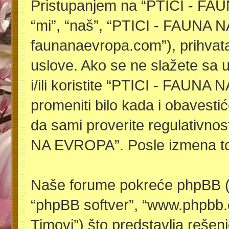
Pristupanjem na “PTICI - FA
“mi”, “naš”, “PTICI - FAUNA NA
faunanaevropa.com”), prihvat
uslove. Ako se ne slažete sa 
i/ili koristite “PTICI - FAU
promeniti bilo kada i obavest
da sami proverite regulativnos
NA EVROPA”. Posle izmena to 
Naše forume pokreće phpBB (u 
“phpBB softver”, “www.phpbb
Timovi”) što predstavlja rešenj