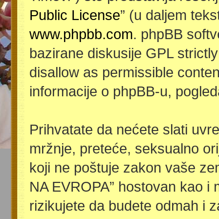
Public License
” (u daljem teks
www.phpbb.com
. phpBB softv
bazirane diskusije GPL strictl
disallow as permissible conten
informacije o phpBB-u, pogled
Prihvatate da nećete slati uvre
mržnje, preteće, seksualno orije
koji ne poštuje zakon vaše ze
NA EVROPA” hostovan kao i m
rizikujete da budete odmah i 