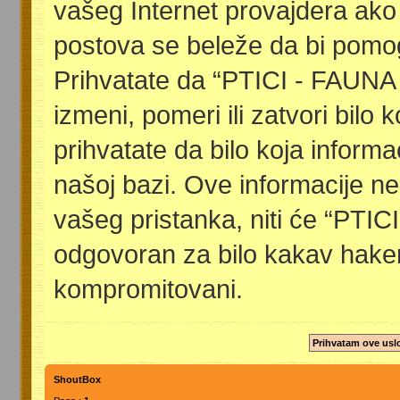
vašeg Internet provajdera ako
postova se beleže da bi pomog
Prihvatate da “PTICI - FAUNA
izmeni, pomeri ili zatvori bilo 
prihvatate da bilo koja inform
našoj bazi. Ove informacije ne
vašeg pristanka, niti će “PTI
odgovoran za bilo kakav haker
kompromitovani.
ShoutBox