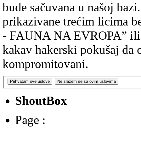
bude sačuvana u našoj bazi.
prikazivane trećim licima be
- FAUNA NA EVROPA” ili p
kakav hakerski pokušaj da 
kompromitovani.
ShoutBox
Page :