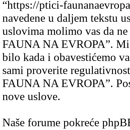
“https://ptici-faunanaevrop
navedene u daljem tekstu us
uslovima molimo vas da ne pr
FAUNA NA EVROPA”. Mi m
bilo kada i obavestićemo v
sami proverite regulativnost
FAUNA NA EVROPA”. Posle 
nove uslove.
Naše forume pokreće phpBB 