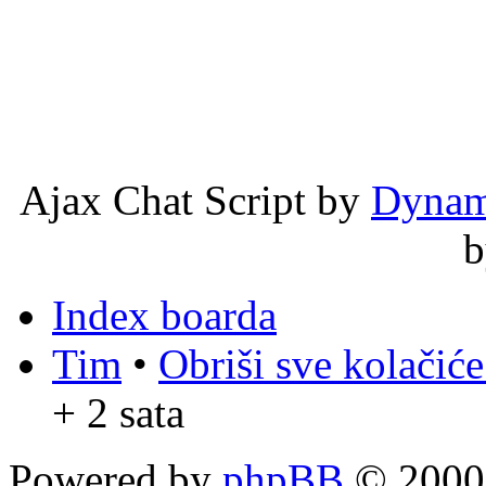
Ajax Chat Script by
Dynam
Index boarda
Tim
•
Obriši sve kolačić
+ 2 sata
Powered by
phpBB
© 2000,