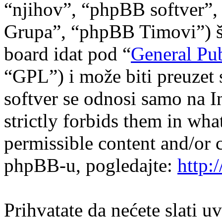
“njihov”, “phpBB softver
Grupa”, “phpBB Timovi”) što
board idat pod “
General Pub
“GPL”) i može biti preuzet
softver se odnosi samo na I
strictly forbids them in wha
permissible content and/or 
phpBB-u, pogledajte:
http:
Prihvatate da nećete slati u