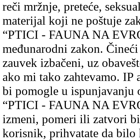
reči mržnje, preteće, seksual
materijal koji ne poštuje za
“PTICI - FAUNA NA EVROP
međunarodni zakon. Čineći t
zauvek izbačeni, uz obavešt
ako mi tako zahtevamo. IP a
bi pomogle u ispunjavanju o
“PTICI - FAUNA NA EVROP
izmeni, pomeri ili zatvori 
korisnik, prihvatate da bilo