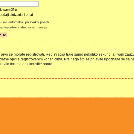
o sam šifru
ošalji aktivacioni email
vi me automatski pri svakoj poseti
j moj online status za ovu sesiju
e, prvo se morate registrovati. Registracija traje samo nekoliko sekundi ali vam za
atne opcije registrovanim korisnicima. Pre nego što se prijavite upoznajte se sa n
pravila foruma dok koristite board.
i