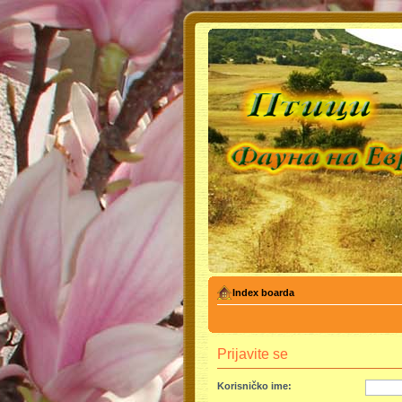
Index boarda
Prijavite se
Korisničko ime: