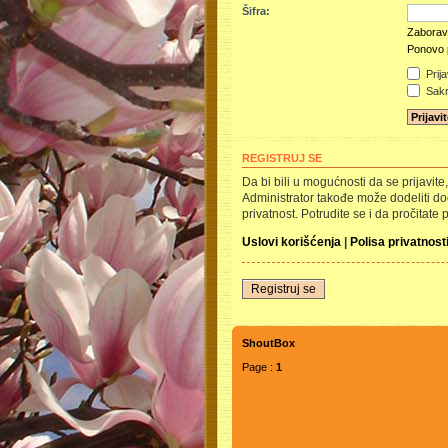
Šifra:
Zaboravi
Ponovo p
Prija
Sakri
REGISTRUJ SE
Da bi bili u mogućnosti da se prijavit
Administrator takođe može dodeliti dod
privatnost. Potrudite se i da pročitate 
Uslovi korišćenja
|
Polisa privatnost
Registruj se
ShoutBox
Page :
1