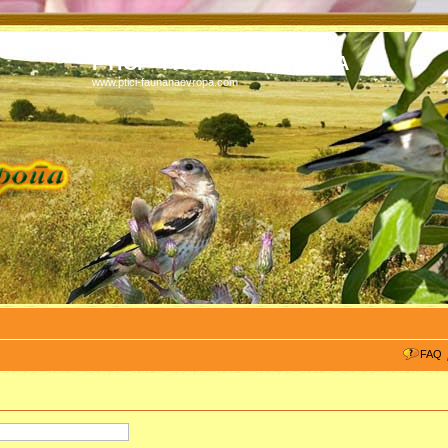
PTICI - FAUNA NA EVROPA
www.ptici-faunanaevropa.com
FAQ