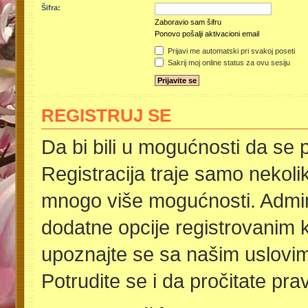
Šifra:
Zaboravio sam šifru
Ponovo pošalji aktivacioni email
Prijavi me automatski pri svakoj poseti
Sakrij moj online status za ovu sesiju
REGISTRUJ SE
Da bi bili u mogućnosti da se p
Registracija traje samo nekoli
mnogo više mogućnosti. Admini
dodatne opcije registrovanim k
upoznajte se sa našim uslovima
Potrudite se i da pročitate pra