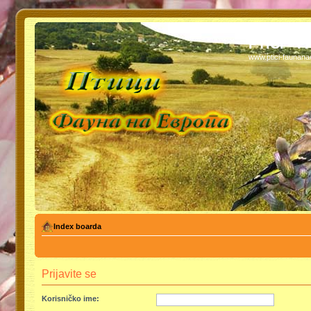
PTICI - 
www.ptici-faunan
Index boarda
Prijavite se
Korisničko ime: