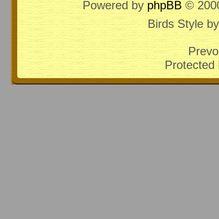
Powered by
phpBB
© 2000
Birds Style b
Prevo
Protected