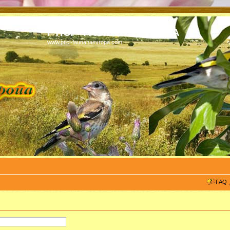
PTICI - FAUNA NA EVROPA
www.ptici-faunanaevropa.com
FAQ