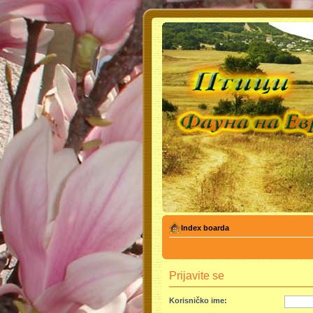
Index boarda
Prijavite se
Korisničko ime: