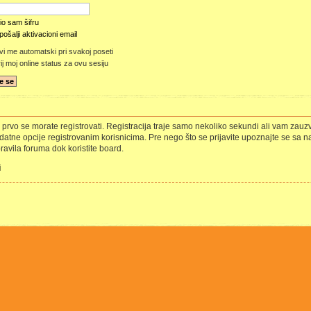
o sam šifru
ošalji aktivacioni email
vi me automatski pri svakoj poseti
j moj online status za ovu sesiju
e, prvo se morate registrovati. Registracija traje samo nekoliko sekundi ali vam za
atne opcije registrovanim korisnicima. Pre nego što se prijavite upoznajte se sa n
pravila foruma dok koristite board.
i