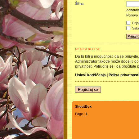
Šifra:
Zaboravi
Ponovo p
Prija
Sakri
REGISTRUJ SE
Da bi bili u mogućnosti da se prijavit
Administrator takođe može dodeliti dod
privatnost. Potrudite se i da pročitate 
Uslovi korišćenja
|
Polisa privatnost
Registruj se
ShoutBox
Page :
1