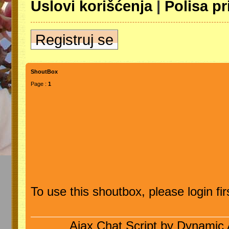
Uslovi korišćenja
|
Polisa pr
Registruj se
ShoutBox
Page :
1
To use this shoutbox, please login firs
Ajax Chat Script by
Dynamic 