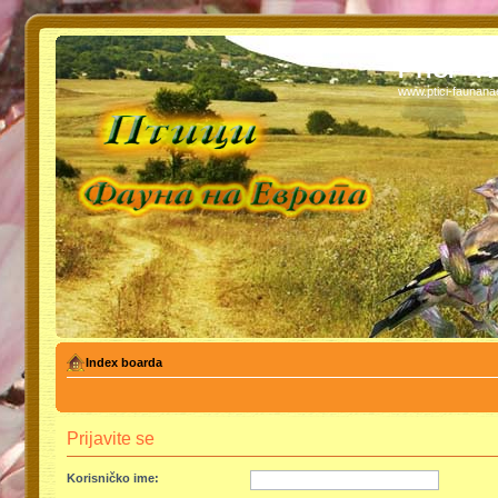
PTICI - 
www.ptici-faunan
Index boarda
Prijavite se
Korisničko ime: