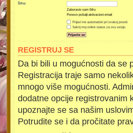
Šifra:
Zaboravio sam šifru
Ponovo pošalji aktivacioni email
Prijavi me automatski pri svakoj poseti
Sakrij moj online status za ovu sesiju
REGISTRUJ SE
Da bi bili u mogućnosti da se p
Registracija traje samo nekoli
mnogo više mogućnosti. Admini
dodatne opcije registrovanim k
upoznajte se sa našim uslovima
Potrudite se i da pročitate pra