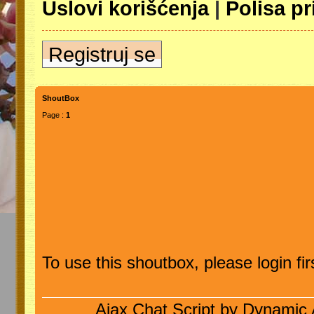
Uslovi korišćenja
|
Polisa pr
Registruj se
ShoutBox
Page :
1
To use this shoutbox, please login firs
Ajax Chat Script by
Dynamic 