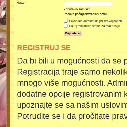
Šifra:
Zaboravio sam šifru
Ponovo pošalji aktivacioni email
Prijavi me automatski pri svakoj poseti
Sakrij moj online status za ovu sesiju
REGISTRUJ SE
Da bi bili u mogućnosti da se p
Registracija traje samo nekoli
mnogo više mogućnosti. Admini
dodatne opcije registrovanim k
upoznajte se sa našim uslovima
Potrudite se i da pročitate pra