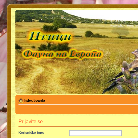
PTICI - 
www.ptici-faunan
Index boarda
Prijavite se
Korisničko ime: