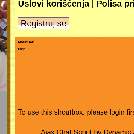
Uslovi korišćenja
|
Polisa pr
Registruj se
ShoutBox
Page :
1
To use this shoutbox, please login firs
Ajax Chat Script by
Dynamic 