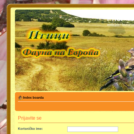
PTICI - 
www.ptici-faunan
Index boarda
Prijavite se
Korisničko ime: