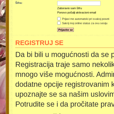
Šifra:
Zaboravio sam šifru
Ponovo pošalji aktivacioni email
Prijavi me automatski pri svakoj poseti
Sakrij moj online status za ovu sesiju
REGISTRUJ SE
Da bi bili u mogućnosti da se p
Registracija traje samo nekoli
mnogo više mogućnosti. Admini
dodatne opcije registrovanim k
upoznajte se sa našim uslovima
Potrudite se i da pročitate pra