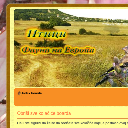
PTICI - 
www.ptici-faunan
Index boarda
Obriši sve kolačiće boarda
Da li ste sigurni da želite da obrišete sve kolačiće koje je postavio ovaj