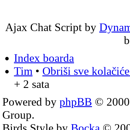
Ajax Chat Script by
Dynam
Index boarda
Tim
•
Obriši sve kolačić
+ 2 sata
Powered by
phpBB
© 2000,
Group.
Birds Style by
Bocka
© 200