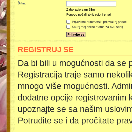
Šifra:
Zaboravio sam šifru
Ponovo pošalji aktivacioni email
Prijavi me automatski pri svakoj poseti
Sakrij moj online status za ovu sesiju
REGISTRUJ SE
Da bi bili u mogućnosti da se p
Registracija traje samo nekoli
mnogo više mogućnosti. Admini
dodatne opcije registrovanim k
upoznajte se sa našim uslovima
Potrudite se i da pročitate pra