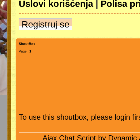
Uslovi korišćenja
|
Polisa pr
Registruj se
ShoutBox
Page :
1
To use this shoutbox, please login firs
Ajax Chat Script by
Dynamic 