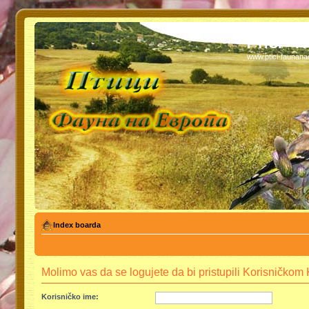
PTICI - 
www.ptici-faunan
Index boarda
Molimo vas da se logujete da bi pristupili Korisničko
Korisničko ime: