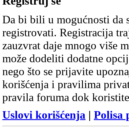
Registruj se
Da bi bili u mogućnosti da s
registrovati. Registracija t
zauzvrat daje mnogo više m
može dodeliti dodatne opcij
nego što se prijavite upozn
korišćenja i pravilima privat
pravila foruma dok koristit
Uslovi korišćenja
|
Polisa 