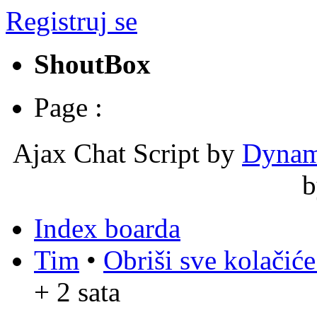
Registruj se
ShoutBox
Page :
Ajax Chat Script by
Dynam
Index boarda
Tim
•
Obriši sve kolačić
+ 2 sata