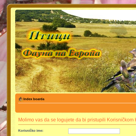
PTICI - 
www.ptici-faunan
Index boarda
Molimo vas da se logujete da bi pristupili Korisničko
Korisničko ime: