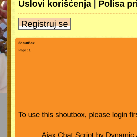
Uslovi korišćenja
|
Polisa pr
Registruj se
ShoutBox
Page :
1
To use this shoutbox, please login firs
Ajax Chat Script by
Dynamic 