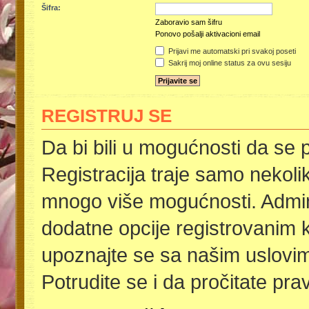
Šifra:
Zaboravio sam šifru
Ponovo pošalji aktivacioni email
Prijavi me automatski pri svakoj poseti
Sakrij moj online status za ovu sesiju
REGISTRUJ SE
Da bi bili u mogućnosti da se p
Registracija traje samo nekoli
mnogo više mogućnosti. Admini
dodatne opcije registrovanim k
upoznajte se sa našim uslovima
Potrudite se i da pročitate pra