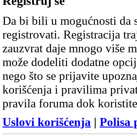
Registruj se
Da bi bili u mogućnosti da s
registrovati. Registracija t
zauzvrat daje mnogo više m
može dodeliti dodatne opcij
nego što se prijavite upozn
korišćenja i pravilima privat
pravila foruma dok koristit
Uslovi korišćenja
|
Polisa 