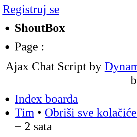
Registruj se
ShoutBox
Page :
Ajax Chat Script by
Dynam
Index boarda
Tim
•
Obriši sve kolačić
+ 2 sata