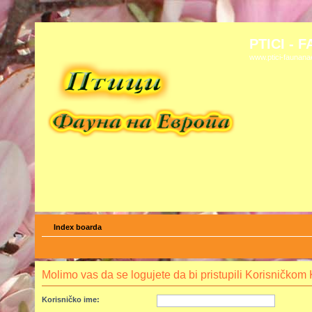
PTICI - 
www.ptici-faunan
Index boarda
Molimo vas da se logujete da bi pristupili Korisničko
Korisničko ime: