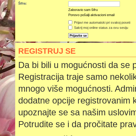
Šifra:
Zaboravio sam šifru
Ponovo pošalji aktivacioni email
Prijavi me automatski pri svakoj poseti
Sakrij moj online status za ovu sesiju
REGISTRUJ SE
Da bi bili u mogućnosti da se p
Registracija traje samo nekoli
mnogo više mogućnosti. Admini
dodatne opcije registrovanim k
upoznajte se sa našim uslovima
Potrudite se i da pročitate pra