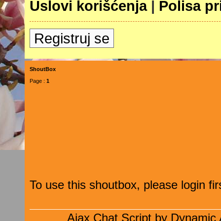
Uslovi korišćenja
|
Polisa pr
Registruj se
ShoutBox
Page :
1
To use this shoutbox, please login firs
Ajax Chat Script by
Dynamic 