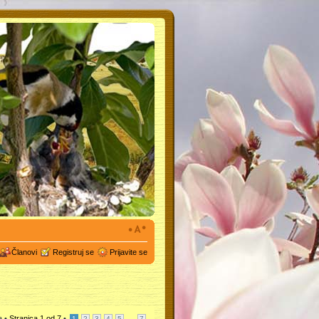
Članovi
Registruj se
Prijavite se
a •
Stranica
1
od
7
•
...
1
2
3
4
5
7