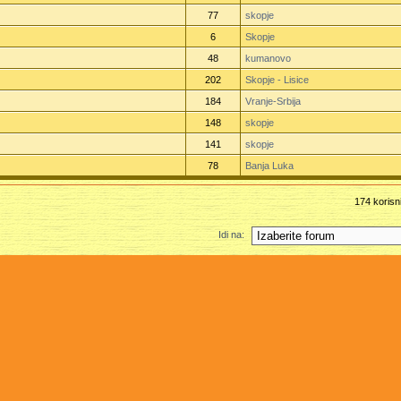
77
skopje
6
Skopje
48
kumanovo
202
Skopje - Lisice
184
Vranje-Srbija
148
skopje
141
skopje
78
Banja Luka
174 korisn
Idi na: