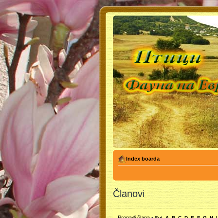
Index boarda
Članovi
Pronađi člana
•
Svi
A
B
C
D
E
F
G
H
I