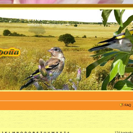
PTICI - FAUNA NA EVROPA
www.ptici-faunanaevropa.com
FAQ
174 korisnik
J
K
L
M
N
O
P
Q
R
S
T
U
V
W
X
Y
Z
#