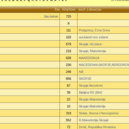
ČIN
POSTOVI
SAJT
,
LOKACIJA
Site Admin
725
8
111
Podgorica, Crna Gora
102
auckland-nov zeland
579
Skopje -N.Lisice
216
Skopje, Makedonija
626
MAKEDONIJA
230
MACEDONIA SKOPJE AERODRO
246
Niš
856
SKOPJE
67
Skopje Aerodrom
39
Bijeljina RS (BiH)
22
Skopje-Makedonija
10
Skopje-Makedonija
319
Stolac, Bosna i Hercegovina
552
R.Makedonija-Skopje
72
Drniš, Republika Hrvatska