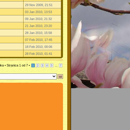
29 Nov 2009, 21:51
03 Jan 2010, 13:53
09 Jan 2010, 21:32
21 Jan 2010, 23:20
28 Jan 2010, 15:58
07 Feb 2010, 17:45
18 Feb 2010, 00:06
28 Feb 2010, 01:41
ika •
Stranica
1
od
7
•
...
1
2
3
4
5
7