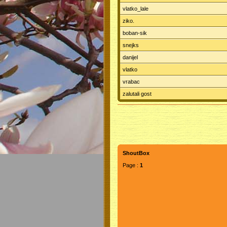
vlatko_lale
ziko.
boban-sik
snejks
danijel
vlatko
vrabac
zalutali gost
ShoutBox
Page :
1