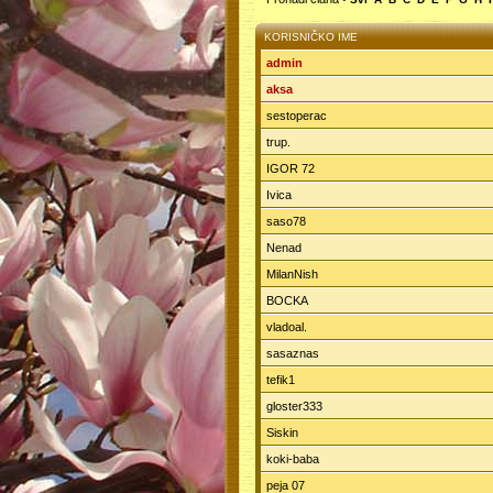
KORISNIČKO IME
admin
aksa
sestoperac
trup.
IGOR 72
Ivica
saso78
Nenad
MilanNish
BOCKA
vladoal.
sasaznas
tefik1
gloster333
Siskin
koki-baba
peja 07