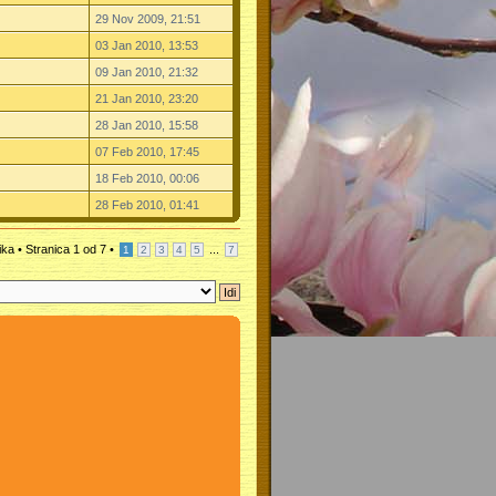
29 Nov 2009, 21:51
03 Jan 2010, 13:53
09 Jan 2010, 21:32
21 Jan 2010, 23:20
28 Jan 2010, 15:58
07 Feb 2010, 17:45
18 Feb 2010, 00:06
28 Feb 2010, 01:41
ika •
Stranica
1
od
7
•
...
1
2
3
4
5
7