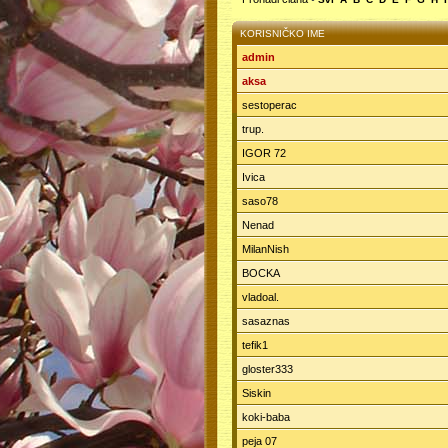
KORISNIČKO IME
admin
aksa
sestoperac
trup.
IGOR 72
Ivica
saso78
Nenad
MilanNish
BOCKA
vladoal.
sasaznas
tefik1
gloster333
Siskin
koki-baba
peja 07