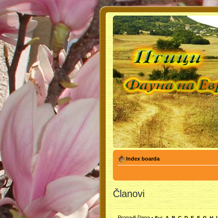
Index boarda
Članovi
Pronađi člana
•
Svi
A
B
C
D
E
F
G
H
I