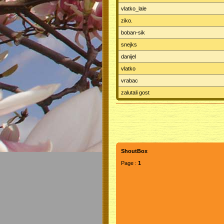
vlatko_lale
ziko.
boban-sik
snejks
danijel
vlatko
vrabac
zalutali gost
ShoutBox
Page :
1