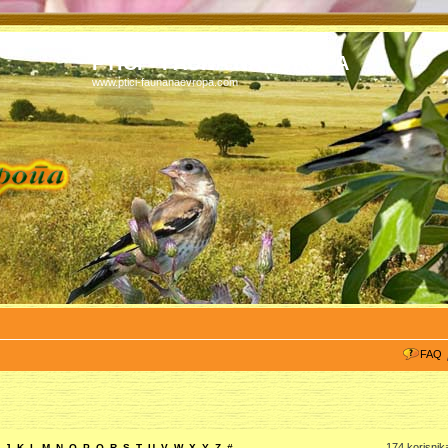
PTICI - FAUNA NA EVROPA
www.ptici-faunanaevropa.com
FAQ
174 korisnik
J
K
L
M
N
O
P
Q
R
S
T
U
V
W
X
Y
Z
#