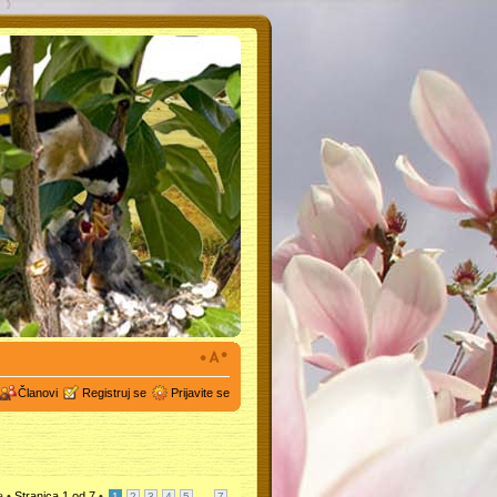
Članovi
Registruj se
Prijavite se
a •
Stranica
1
od
7
•
...
1
2
3
4
5
7