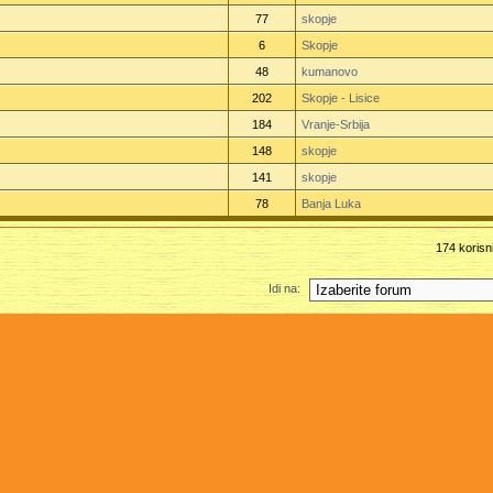
77
skopje
6
Skopje
48
kumanovo
202
Skopje - Lisice
184
Vranje-Srbija
148
skopje
141
skopje
78
Banja Luka
174 korisn
Idi na: