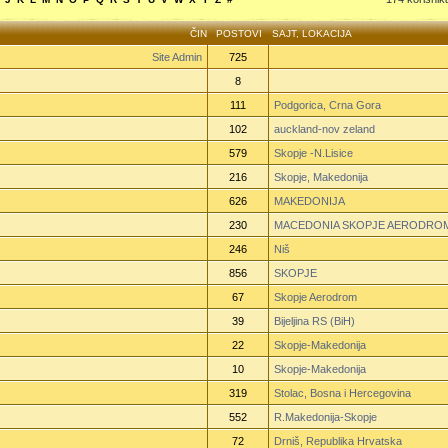
ČIN
POSTOVI
SAJT
,
LOKACIJA
Site Admin
725
8
111
Podgorica, Crna Gora
102
auckland-nov zeland
579
Skopje -N.Lisice
216
Skopje, Makedonija
626
MAKEDONIJA
230
MACEDONIA SKOPJE AERODRO
246
Niš
856
SKOPJE
67
Skopje Aerodrom
39
Bijeljina RS (BiH)
22
Skopje-Makedonija
10
Skopje-Makedonija
319
Stolac, Bosna i Hercegovina
552
R.Makedonija-Skopje
72
Drniš, Republika Hrvatska