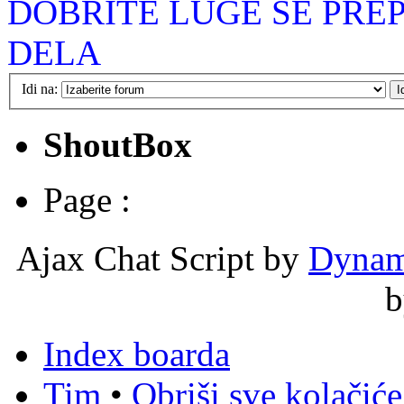
DOBRITE LUGE SE PRE
DELA
Idi na:
ShoutBox
Page :
Ajax Chat Script by
Dynam
Index boarda
Tim
•
Obriši sve kolačić