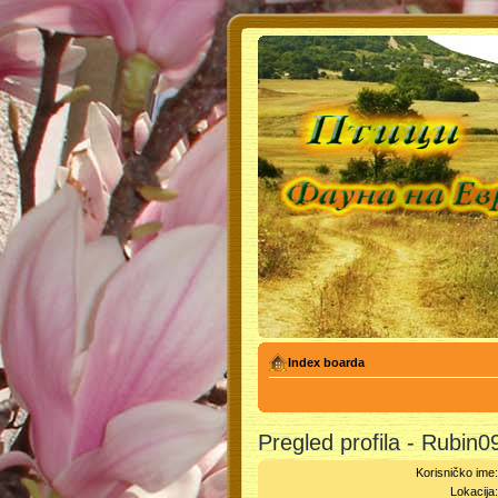
Index boarda
Pregled profila - Rubin0
Korisničko ime
Lokacija