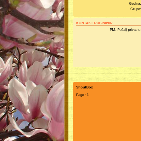
Godina
Grupe
KONTAKT RUBIN0907
PM:
Pošalji privatn
ShoutBox
Page :
1