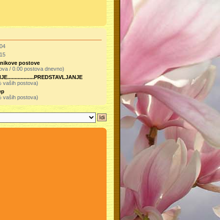
:04
:15
isnikove postove
ova / 0.00 postova dnevno)
.................PREDSTAVLJANJE
% vaših postova)
ep
% vaših postova)