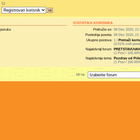
:
52
:
STATISTIKA KORISNIKA
u poruku
Pridružio se:
08 Dec 2020, 21
Poslednja poseta:
08 Dec 2020, 21
Ukupno postova:
1 |
Pretraži kor
(0.01% svih post
Najaktivniji forum:
PRETSTAVUVANJE.
(1 Post / 100.00
Najaktivnija tema:
Pozdrav od Pril
(1 Post / 100.00
Idi na: