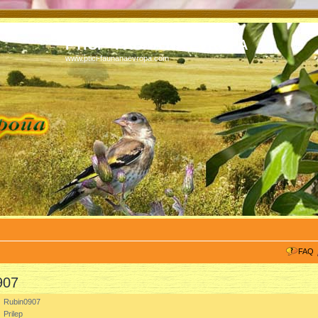
PTICI - FAUNA NA EVROPA
www.ptici-faunanaevropa.com
FAQ
907
:
Rubin0907
:
Prilep