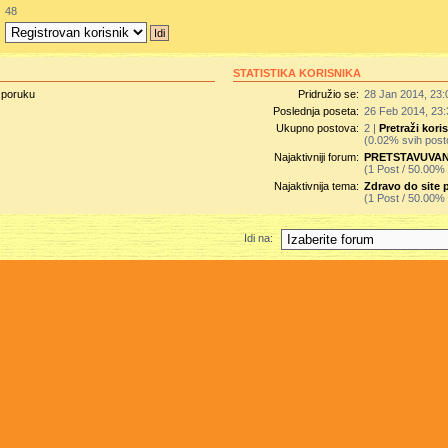
:
48
:
STATISTIKA KORISNIKA
u poruku
Pridružio se:
28 Jan 2014, 23:
Poslednja poseta:
26 Feb 2014, 23:
Ukupno postova:
2 |
Pretraži kor
(0.02% svih post
Najaktivniji forum:
PRETSTAVUVANJE.
(1 Post / 50.00%
Najaktivnija tema:
Zdravo do site p
(1 Post / 50.00%
Idi na: