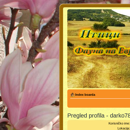
Index boarda
Pregled profila - darko7
Korisničko ime
Lokacija