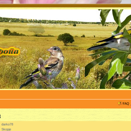
PTICI - FAUNA NA EVROPA
www.ptici-faunanaevropa.com
FAQ
8
:
darko78
:
Skopje