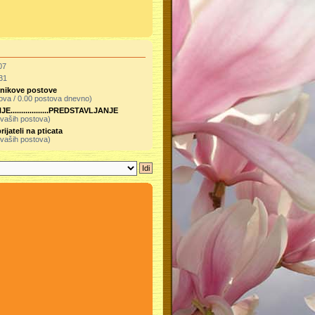
07
31
isnikove postove
ova / 0.00 postova dnevno)
.................PREDSTAVLJANJE
 vaših postova)
rijateli na pticata
 vaših postova)