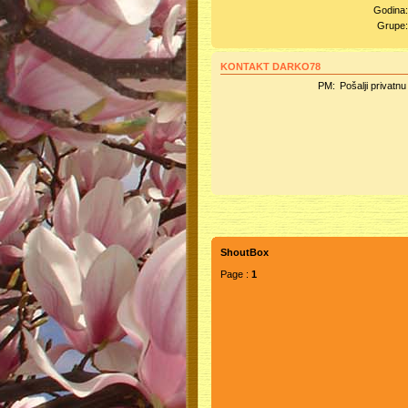
Godina
Grupe
KONTAKT DARKO78
PM:
Pošalji privatn
ShoutBox
Page :
1