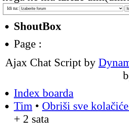
Idi na:
ShoutBox
Page :
Ajax Chat Script by
Dynam
Index boarda
Tim
•
Obriši sve kolačić
+ 2 sata