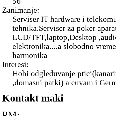
56
Zanimanje:
Serviser IT hardware i telekom
tehnika.Serviser za poker apara
LCD/TFT,laptop,Desktop ,audio-
elektronika....a slobodno vreme 
harmonika
Interesi:
Hobi odgleduvanje ptici(kanarii,
,domasni patki) a cuvam i Ger
Kontakt maki
PM: