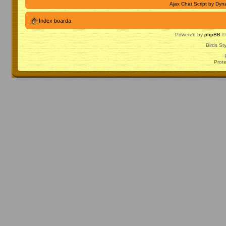
Ajax Chat Script by
Dyna
Index boarda
Powered by
phpBB
© 
Birds St
Prot