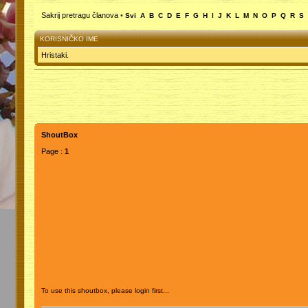
Sakrij pretragu članova
•
Svi
A
B
C
D
E
F
G
H
I
J
K
L
M
N
O
P
Q
R
S
KORISNIČKO IME
Hristaki.
ShoutBox
Page :
1
To use this shoutbox, please login first...