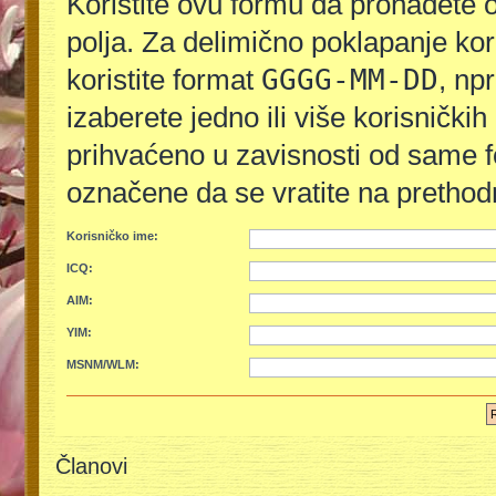
Koristite ovu formu da pronađete 
polja. Za delimično poklapanje kor
GGGG-MM-DD
koristite format
, np
izaberete jedno ili više korisnički
prihvaćeno u zavisnosti od same f
označene da se vratite na prethod
Korisničko ime:
ICQ:
AIM:
YIM:
MSNM/WLM:
Članovi