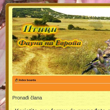
PTICI - 
www.ptici-faunan
Index boarda
Pronađi člana