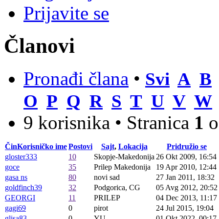
Prijavite se
Članovi
Pronađi člana
•
Svi
A
B
O
P
Q
R
S
T
U
V
W
9 korisnika • Stranica
1
o
Čin
Korisničko ime
Postovi
Sajt
,
Lokacija
Pridružio se
gloster333
10
Skopje-Makedonija
26 Okt 2009, 16:54
goce
35
Prilep Makedonija
19 Apr 2010, 12:44
gasa ns
80
novi sad
27 Jan 2011, 18:32
goldfinch39
32
Podgorica, CG
05 Avg 2012, 20:52
GEORGI
11
PRILEP
04 Dec 2013, 11:17
gagi69
0
pirot
24 Jul 2015, 19:04
glisa83
0
YU
01 Okt 2022, 00:17