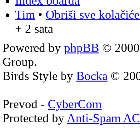
Index boarda
Tim
•
Obriši sve kolačić
+ 2 sata
Powered by
phpBB
© 2000,
Group.
Birds Style by
Bocka
© 200
Prevod -
CyberCom
Protected by
Anti-Spam A