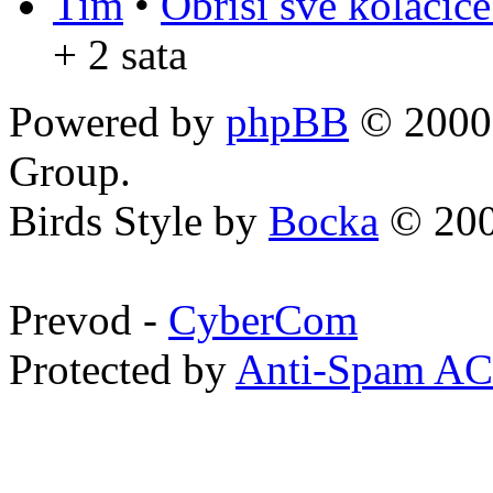
Tim
•
Obriši sve kolačić
+ 2 sata
Powered by
phpBB
© 2000,
Group.
Birds Style by
Bocka
© 200
Prevod -
CyberCom
Protected by
Anti-Spam A