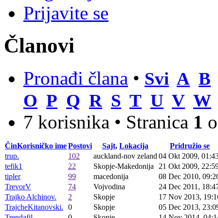
Prijavite se
Članovi
Pronađi člana
•
Svi
A
B
O
P
Q
R
S
T
U
V
W
7 korisnika • Stranica
1
o
Čin
Korisničko ime
Postovi
Sajt
,
Lokacija
Pridružio se
trup.
102
auckland-nov zeland
04 Okt 2009, 01:4
tefik1
22
Skopje-Makedonija
21 Okt 2009, 22:5
tipler
99
macedonija
08 Dec 2010, 09:2
TrevorV
74
Vojvodina
24 Dec 2011, 18:4
Trajko Alchinov.
2
Skopje
17 Nov 2013, 19:1
TrajcheKitanovski.
0
Skopje
05 Dec 2013, 23:0
Trendafil
0
Skopje
14 Nov 2014, 04:1