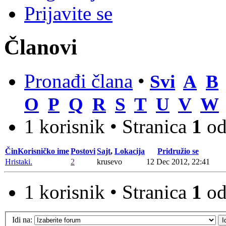
Prijavite se
Članovi
Pronađi člana
•
Svi
A
B
O
P
Q
R
S
T
U
V
W
1 korisnik • Stranica
1
o
Čin
Korisničko ime
Postovi
Sajt
,
Lokacija
Pridružio se
Hristaki.
2
krusevo
12 Dec 2012, 22:41
1 korisnik • Stranica
1
o
Idi na: