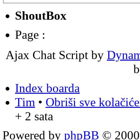
ShoutBox
Page :
Ajax Chat Script by
Dynam
Index boarda
Tim
•
Obriši sve kolačić
+ 2 sata
Powered by
phpBB
© 2000,