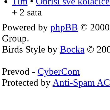
Tim
•
Obriši sve kolačić
+ 2 sata
Powered by
phpBB
© 2000,
Group.
Birds Style by
Bocka
© 200
Prevod -
CyberCom
Protected by
Anti-Spam A