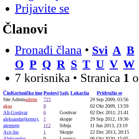
Prijavite se
Članovi
Pronađi člana
•
Svi
A
B
O
P
Q
R
S
T
U
V
W
7 korisnika • Stranica
1
o
Čin
Korisničko ime
Postovi
Sajt
,
Lokacija
Pridružio se
Site Admin
admin
725
29 Sep 2009, 03:56
aksa
8
02 Okt 2009, 13:59
Ali-Gostivar
6
Gostivar
02 Dec 2011, 21:41
aleksandar(kemo).
1
skopje
29 Sep 2012, 19:36
alempije
112
Srbija
11 Jun 2013, 23:19
Ace-Jas
1
Skopje
22 Dec 2013, 20:15
Aleksandar
0
Loznica
06 Okt 2020, 15:05